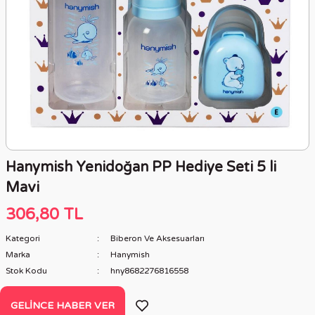
Hanymish Yenidoğan PP Hediye Seti 5 li
Mavi
306,80 TL
Kategori
Biberon Ve Aksesuarları
Marka
Hanymish
Stok Kodu
hny8682276816558
GELINCE HABER VER