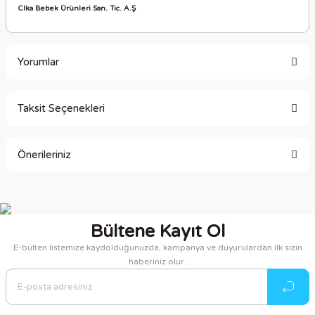
Clka Bebek Ürünleri San. Tic. A.Ş
Yorumlar
Taksit Seçenekleri
Bu ürüne ilk yorumu siz yapın!
Önerileriniz
Yorum Yaz
Bu ürünün fiyat bilgisi, resim, ürün açıklamalarında ve diğer
konularda yetersiz gördüğünüz noktaları öneri formunu
kullanarak tarafımıza iletebilirsiniz.
Bültene Kayıt Ol
Görüş ve önerileriniz için teşekkür ederiz.
E-bülten listemize kaydolduğunuzda, kampanya ve duyurulardan ilk sizin
haberiniz olur.
Ürün resmi kalitesiz, bozuk veya görüntülenemiyor.
Ürün açıklamasında eksik bilgiler bulunuyor.
Ürün bilgilerinde hatalar bulunuyor.