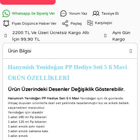
Whatsapp ile Sipariş Ver
Yorum Yaz
Tavsiye Et
Karşılaştır
Fiyatı Düşünce Haber Ver
Paylaş
2200 TL Ve Üzeri Ücretsiz Kargo Altı
Aynı Gün
İçin 99,90 TL
Kargo
Ürün Bilgisi
Hanymish Yenidoğan PP Hediye Seti 5 li Mavi
ÜRÜN ÖZELLİKLER
İ
Ürün Üzerindeki Desenler Değişiklik Gösterebilir.
Hanymish Yenidoğan PP Hediye Seti 5 li Mavi
Yenidoğan için ilk günlerde
ihtiyaç duyulan ürünlerle özel set şeklinde tasarlanmıştır kız ve erkek bebek
seçenekleri mevcuttur.
Yenidoğan için idealdir
1 adet 240 ml Pp biberon
1 adet 125 ml Pp biberon
1 adet emzik askı rozeti
1 adet emzik saklama kabı
1 adet emzik