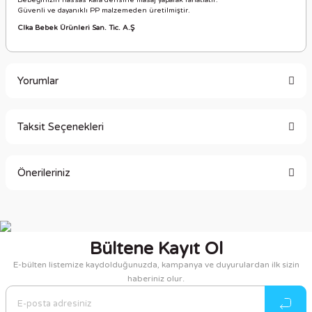
Bebeğinizin hassas kafa derisine masaj yaparak rahatlatır.
Güvenli ve dayanıklı PP malzemeden üretilmiştir.
Clka Bebek Ürünleri San. Tic. A.Ş
Yorumlar
Taksit Seçenekleri
Bu ürüne ilk yorumu siz yapın!
Önerileriniz
Yorum Yaz
Bu ürünün fiyat bilgisi, resim, ürün açıklamalarında ve diğer
konularda yetersiz gördüğünüz noktaları öneri formunu
kullanarak tarafımıza iletebilirsiniz.
Bültene Kayıt Ol
Görüş ve önerileriniz için teşekkür ederiz.
E-bülten listemize kaydolduğunuzda, kampanya ve duyurulardan ilk sizin
haberiniz olur.
Ürün resmi kalitesiz, bozuk veya görüntülenemiyor.
Ürün açıklamasında eksik bilgiler bulunuyor.