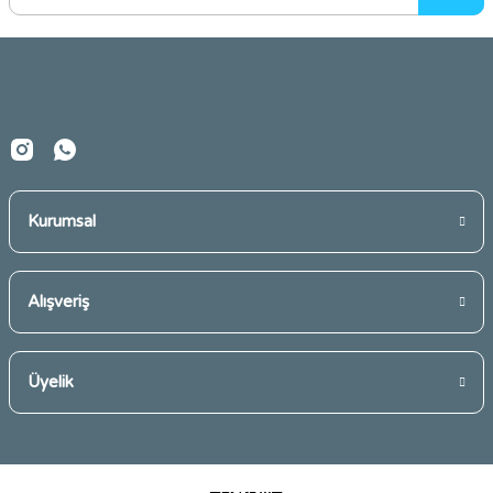
Ürün bilgilerinde hatalar bulunuyor.
Ürün fiyatı diğer sitelerden daha pahalı.
Bu ürüne benzer farklı alternatifler olmalı.
Kurumsal
Gönder
Alışveriş
Üyelik