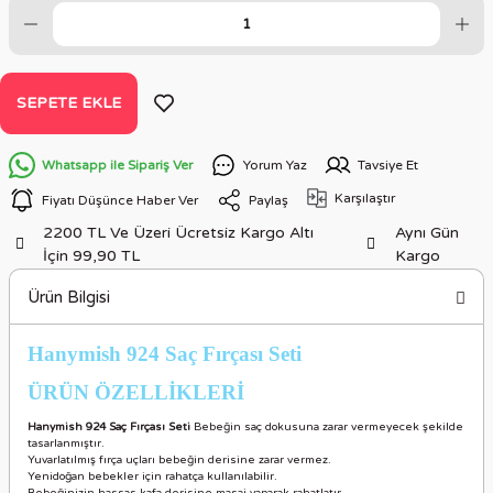
SEPETE EKLE
Whatsapp ile Sipariş Ver
Yorum Yaz
Tavsiye Et
Karşılaştır
Fiyatı Düşünce Haber Ver
Paylaş
2200 TL Ve Üzeri Ücretsiz Kargo Altı
Aynı Gün
İçin 99,90 TL
Kargo
Ürün Bilgisi
Hanymish 924 Saç Fırçası Seti
ÜRÜN ÖZELLİKLER
İ
Hanymish 924 Saç Fırçası Seti
Bebeğin saç dokusuna zarar vermeyecek şekilde
tasarlanmıştır.
Yuvarlatılmış fırça uçları bebeğin derisine zarar vermez.
Yenidoğan bebekler için rahatça kullanılabilir.