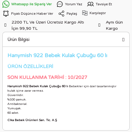
Whatsapp ile Sipariş Ver
Yorum Yaz
Tavsiye Et
Karşılaştır
Fiyatı Düşünce Haber Ver
Paylaş
2200 TL Ve Üzeri Ücretsiz Kargo Altı
Aynı Gün
İçin 99,90 TL
Kargo
Ürün Bilgisi
Hanymish 922 Bebek Kulak Çubuğu 60 lı
ÜRÜN ÖZELLİKLERİ
SON KULLANMA TARİHİ : 10/2027
Hanymish 922 Bebek Kulak Çubuğu 60 lı
Bebekler için özel tasarlanmıştır
kulak içine zarar vermez.
Güvenlidir.
%100 pamuk.
Antibakterial.
Yumuşak.
60 adet.
Clka Bebek Ürünleri San. Tic. A.Ş