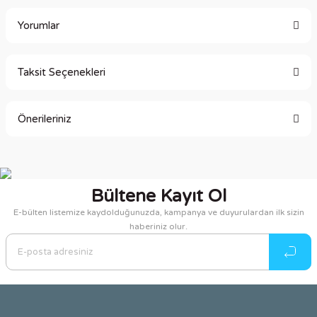
Yorumlar
Taksit Seçenekleri
Bu ürüne ilk yorumu siz yapın!
Önerileriniz
Yorum Yaz
Bu ürünün fiyat bilgisi, resim, ürün açıklamalarında ve diğer
konularda yetersiz gördüğünüz noktaları öneri formunu
kullanarak tarafımıza iletebilirsiniz.
Bültene Kayıt Ol
Görüş ve önerileriniz için teşekkür ederiz.
E-bülten listemize kaydolduğunuzda, kampanya ve duyurulardan ilk sizin
haberiniz olur.
Ürün resmi kalitesiz, bozuk veya görüntülenemiyor.
Ürün açıklamasında eksik bilgiler bulunuyor.
Ürün bilgilerinde hatalar bulunuyor.
Ürün fiyatı diğer sitelerden daha pahalı.
Bu ürüne benzer farklı alternatifler olmalı.