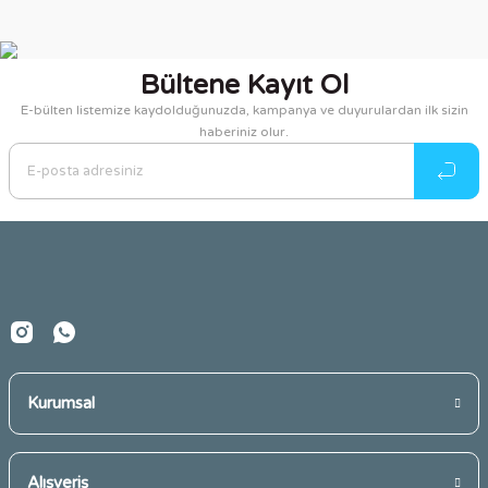
Bu ürünün fiyat bilgisi, resim, ürün açıklamalarında ve diğer
konularda yetersiz gördüğünüz noktaları öneri formunu
kullanarak tarafımıza iletebilirsiniz.
Bültene Kayıt Ol
Görüş ve önerileriniz için teşekkür ederiz.
E-bülten listemize kaydolduğunuzda, kampanya ve duyurulardan ilk sizin
haberiniz olur.
Ürün resmi kalitesiz, bozuk veya görüntülenemiyor.
Ürün açıklamasında eksik bilgiler bulunuyor.
Ürün bilgilerinde hatalar bulunuyor.
Ürün fiyatı diğer sitelerden daha pahalı.
Bu ürüne benzer farklı alternatifler olmalı.
Kurumsal
Gönder
Alışveriş