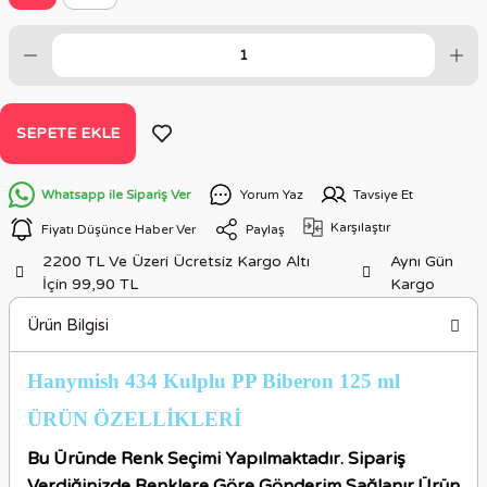
SEPETE EKLE
Whatsapp ile Sipariş Ver
Yorum Yaz
Tavsiye Et
Karşılaştır
Fiyatı Düşünce Haber Ver
Paylaş
2200 TL Ve Üzeri Ücretsiz Kargo Altı
Aynı Gün
İçin 99,90 TL
Kargo
Ürün Bilgisi
Hanymish 434 Kulplu PP Biberon 125 ml
ÜRÜN ÖZELLİKLER
İ
Bu Üründe Renk Seçimi Yapılmaktadır. Sipariş
Verdiğinizde Renklere Göre Gönderim Sağlanır.Ürün