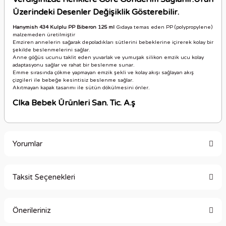
Üzerindeki Desenler Değişiklik Gösterebilir.
Hanymish 434 Kulplu PP Biberon 125 ml
Gıdaya temas eden PP (polypropylene)
malzemeden üretilmiştir
Emziren annelerin sağarak depoladıkları sütlerini bebeklerine içirerek kolay bir
şekilde beslenmelerini sağlar.
Anne göğüs ucunu taklit eden yuvarlak ve yumuşak silikon emzik ucu kolay
adaptasyonu sağlar ve rahat bir beslenme sunar.
Emme sırasında çökme yapmayan emzik şekli ve kolay akışı sağlayan akış
çizgileri ile bebeğe kesintisiz beslenme sağlar.
Akıtmayan kapak tasarımı ile sütün dökülmesini önler.
Clka Bebek Ürünleri San. Tic. A.ş
Yorumlar
Taksit Seçenekleri
Bu ürüne ilk yorumu siz yapın!
Önerileriniz
Yorum Yaz