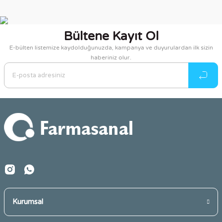
Bu ürünün fiyat bilgisi, resim, ürün açıklamalarında ve diğer
konularda yetersiz gördüğünüz noktaları öneri formunu
kullanarak tarafımıza iletebilirsiniz.
Bültene Kayıt Ol
Görüş ve önerileriniz için teşekkür ederiz.
E-bülten listemize kaydolduğunuzda, kampanya ve duyurulardan ilk sizin
haberiniz olur.
Ürün resmi kalitesiz, bozuk veya görüntülenemiyor.
Ürün açıklamasında eksik bilgiler bulunuyor.
Ürün bilgilerinde hatalar bulunuyor.
Ürün fiyatı diğer sitelerden daha pahalı.
Bu ürüne benzer farklı alternatifler olmalı.
Gönder
Kurumsal