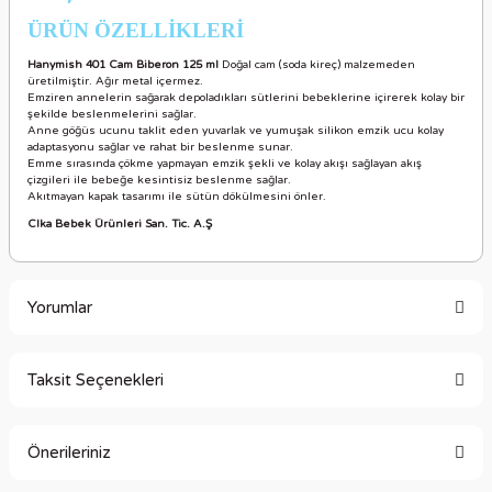
ÜRÜN ÖZELLİKLER
İ
Hanymish 401 Cam Biberon 125 ml
Doğal cam (soda kireç) malzemeden
üretilmiştir. Ağır metal içermez.
Emziren annelerin sağarak depoladıkları sütlerini bebeklerine içirerek kolay bir
şekilde beslenmelerini sağlar.
Anne göğüs ucunu taklit eden yuvarlak ve yumuşak silikon emzik ucu kolay
adaptasyonu sağlar ve rahat bir beslenme sunar.
Emme sırasında çökme yapmayan emzik şekli ve kolay akışı sağlayan akış
çizgileri ile bebeğe kesintisiz beslenme sağlar.
Akıtmayan kapak tasarımı ile sütün dökülmesini önler.
Clka Bebek Ürünleri San. Tic. A.Ş
Yorumlar
Taksit Seçenekleri
Bu ürüne ilk yorumu siz yapın!
Önerileriniz
Yorum Yaz