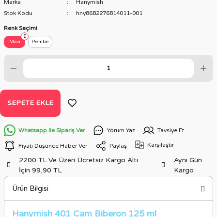
Marka
Hanymish
Stok Kodu
hny8682276814011-001
Renk Seçimi
Mavi
Pembe
SEPETE EKLE
Whatsapp ile Sipariş Ver
Yorum Yaz
Tavsiye Et
Karşılaştır
Fiyatı Düşünce Haber Ver
Paylaş
2200 TL Ve Üzeri Ücretsiz Kargo Altı
Aynı Gün
İçin 99,90 TL
Kargo
Ürün Bilgisi
Hanymish 401 Cam Biberon 125 ml