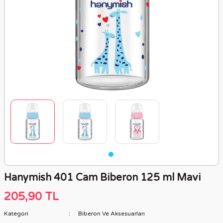
ler
er
leri
rıklık Ürünleri
inareller
nları
cular
ıtı Ürünler (Anti-Aging)
akım
i
e Jelleri Ve Köpükleri
ri Ve Bıçakları
e Peelingleri
 Ürünleri
Hanymish 401 Cam Biberon 125 ml Mavi
rünler
205,90 TL
Kategori
Biberon Ve Aksesuarları