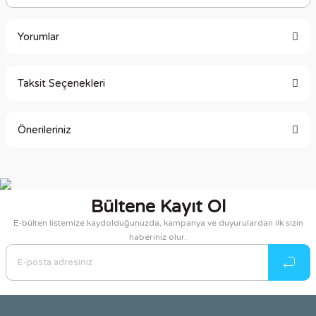
Yorumlar
Taksit Seçenekleri
Bu ürüne ilk yorumu siz yapın!
Önerileriniz
Yorum Yaz
Bu ürünün fiyat bilgisi, resim, ürün açıklamalarında ve diğer
konularda yetersiz gördüğünüz noktaları öneri formunu
kullanarak tarafımıza iletebilirsiniz.
Bültene Kayıt Ol
Görüş ve önerileriniz için teşekkür ederiz.
E-bülten listemize kaydolduğunuzda, kampanya ve duyurulardan ilk sizin
haberiniz olur.
Ürün resmi kalitesiz, bozuk veya görüntülenemiyor.
Ürün açıklamasında eksik bilgiler bulunuyor.
Ürün bilgilerinde hatalar bulunuyor.
Ürün fiyatı diğer sitelerden daha pahalı.