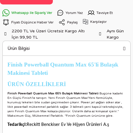
Whatsapp ile Sipariş Ver
Yorum Yaz
Tavsiye Et
Karşılaştır
Fiyatı Düşünce Haber Ver
Paylaş
2200 TL Ve Üzeri Ücretsiz Kargo Altı
Aynı Gün
İçin 99,90 TL
Kargo
Ürün Bilgisi
Finish Powerball Quantum Max 65'li Bulaşık
Makinesi Tableti
ÜRÜN ÖZELLİKLER
İ
Finish Powerball Quantum Max 65'li Bulaşık Makinesi Tableti
Bugüne kadarki
En Güçlü Finish’le tanışın: Yeni Finish Quantum Max!Yeni formülüyle,
kurumuş lekeleri bile sudan geçirmeden çıkarır. Power jel yağları söker atar ,
likit powerball mükemmel parlaklık sağlar. 3 bölmeli yeni kapsül teknolojisiyle,
yeni Finish Quantum Max kolayca çözünür. Üstelik daha az kimyasal içerir.*
Maksimum Güç, Mükemmel Parlaklık. *Finish Quantum ürününe göre.
Tedarikçi:
Reckitt Benckiser Ev Ve Hijyen Ürünleri A.ş