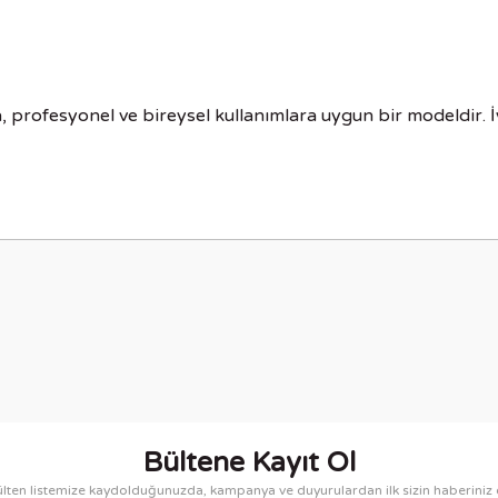
 profesyonel ve bireysel kullanımlara uygun bir modeldir. İyi
nularda yetersiz gördüğünüz noktaları öneri formunu kullanarak tarafımıza i
Bu ürüne ilk yorumu siz yapın!
Yorum Yaz
Bültene Kayıt Ol
lten listemize kaydolduğunuzda, kampanya ve duyurulardan ilk sizin haberiniz 