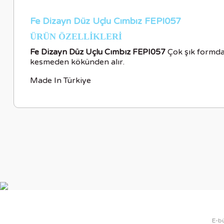
Fe Dizayn Düz Uçlu Cımbız FEPI057
ÜRÜN ÖZELLİKLERİ
Fe Dizayn Düz Uçlu Cımbız FEPI057
Çok şık formda,
kesmeden kökünden alır.
Made In Türkiye
Bu ürünün fiyat bilgisi, resim, ürün açıklamalarında ve diğer ko
Görüş ve önerileriniz için teşekkür ederiz.
Ürün resmi kalitesiz, bozuk veya görüntülenemiyor.
Ürün açıklamasında eksik bilgiler bulunuyor.
Ürün bilgilerinde hatalar bulunuyor.
Ürün fiyatı diğer sitelerden daha pahalı.
Bu ürüne benzer farklı alternatifler olmalı.
E-bü