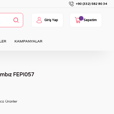
+90 (332) 582 80 34
Giriş Yap
Sepetim
LER
KAMPANYALAR
ımbız FEPI057
cü Ürünler