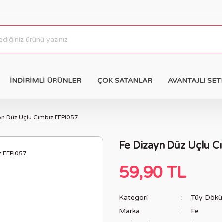
İNDİRİMLİ ÜRÜNLER
ÇOK SATANLAR
AVANTAJLI SET
yn Düz Uçlu Cımbız FEPI057
Fe Dizayn Düz Uçlu C
59,90 TL
Kategori
Tüy Dökü
Marka
Fe