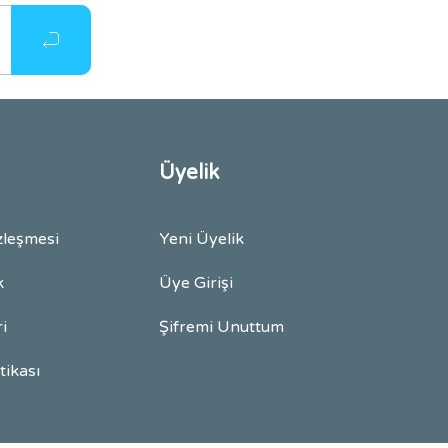
Üyelik
zleşmesi
Yeni Üyelik
k
Üye Girişi
ri
Şifremi Unuttum
itikası