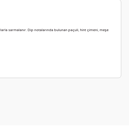
glarla sarmalanır. Dip notalarında bulunan paçuli, hint çimeni, meşe
letebilirsiniz.