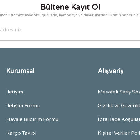
Bültene Kayıt Ol
lten listemize kaydolduğunuzda, kampanya ve duyurulardan ilk sizin haberiniz 
Gönder
Kurumsal
Alışveriş
İletişim
Mesafeli Satış Sö
İletişim Formu
Gizlilik ve Güvenli
Havale Bildirim Formu
İptal İade Koşulla
Kargo Takibi
Kişisel Veriler Pol