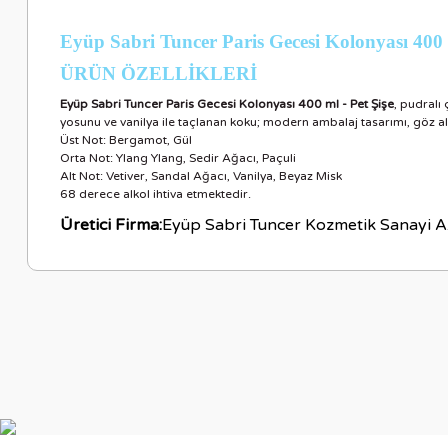
Eyüp Sabri Tuncer Paris Gecesi Kolonyası 400 m
ÜRÜN ÖZELLİKLER
İ
Eyüp Sabri Tuncer Paris Gecesi Kolonyası 400 ml - Pet Şişe
, pudralı
yosunu ve vanilya ile taçlanan koku; modern ambalaj tasarımı, göz alıcı 
Üst Not: Bergamot, Gül
Orta Not: Ylang Ylang, Sedir Ağacı, Paçuli
Alt Not: Vetiver, Sandal Ağacı, Vanilya, Beyaz Misk
68 derece alkol ihtiva etmektedir.
Üretici Firma:
Eyüp Sabri Tuncer Kozmetik Sanayi A.
Bu ürünün fiyat bilgisi, resim, ürün açıklamalarında ve diğer ko
Görüş ve önerileriniz için teşekkür ederiz.
Ürün resmi kalitesiz, bozuk veya görüntülenemiyor.
Ürün açıklamasında eksik bilgiler bulunuyor.
Ürün bilgilerinde hatalar bulunuyor.