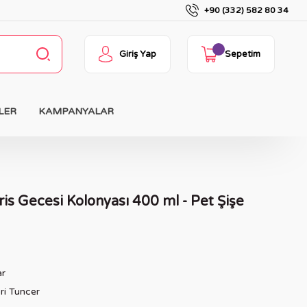
+90 (332) 582 80 34
Giriş Yap
Sepetim
LER
KAMPANYALAR
is Gecesi Kolonyası 400 ml - Pet Şişe
ar
ri Tuncer