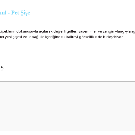
l - Pet Şişe
 çiçeklerin dokunuşuyla açılarak değerli güller, yaseminler ve zengin ylang-ylan
yeni şişesi ve kapağı ile içeriğindeki kaliteyi görsellikle de birleştiriyor.
Ş.
nularda yetersiz gördüğünüz noktaları öneri formunu kullanarak tarafımıza i
Bu ürüne ilk yorumu siz yapın!
Yorum Yaz