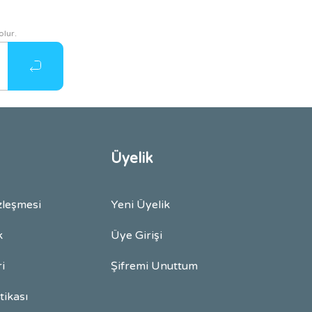
olur.
Üyelik
zleşmesi
Yeni Üyelik
k
Üye Girişi
ri
Şifremi Unuttum
itikası