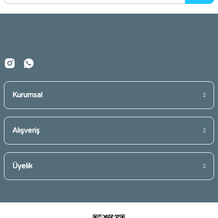
Ürün bilgilerinde hatalar bulunuyor.
Ürün fiyatı diğer sitelerden daha pahalı.
Bu ürüne benzer farklı alternatifler olmalı.
Kurumsal
Gönder
Alışveriş
Üyelik