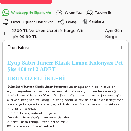
Whatsapp ile Sipariş Ver
Yorum Yaz
Tavsiye Et
Karşılaştır
Fiyatı Düşünce Haber Ver
Paylaş
2200 TL Ve Üzeri Ücretsiz Kargo Altı
Aynı Gün
İçin 99,90 TL
Kargo
Ürün Bilgisi
Eyüp Sabri Tuncer Klasik Limon Kolonyası Pet
Şişe 400 ml 2 ADET
ÜRÜN ÖZELLİKLER
İ
Eyüp Sabri Tuncer Klasik Limon Kolonyası
Limon ağaçlarının serinlik veren
olgun meyveleri ile uyandırıcı ve ferahlatıcı etkisini gün boyu hissedeceğiniz
Klasik Limon Kolonyası 400 ml - Pet Şişe değişen modern ambalaj tasarımı, göz
alıcı yeni pet şişesi ve kapağı ile içeriğindeki kaliteyi görsellikle de birleştiriyor.
Narenciye bahçelerinin taze iç açıcı kokularından özenle hazırlanmış, yüksek
nitelikli bir kolonyadır.
Üst Not: Limon, portakal, bergamot.
Orta Not: Limon çiçeği, transparan çiçekler.
Alt Not: Limon kabuğu, fresh notlar, misk.
80 derece alkol ihtiva etmektedir.