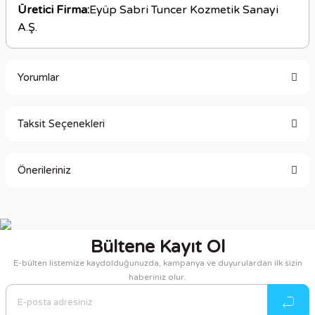
Üretici Firma:
Eyüp Sabri Tuncer Kozmetik Sanayi
A.Ş.
Yorumlar
Taksit Seçenekleri
Bu ürüne ilk yorumu siz yapın!
Önerileriniz
Yorum Yaz
Bu ürünün fiyat bilgisi, resim, ürün açıklamalarında ve diğer
konularda yetersiz gördüğünüz noktaları öneri formunu
kullanarak tarafımıza iletebilirsiniz.
Bültene Kayıt Ol
Görüş ve önerileriniz için teşekkür ederiz.
E-bülten listemize kaydolduğunuzda, kampanya ve duyurulardan ilk sizin
haberiniz olur.
Ürün resmi kalitesiz, bozuk veya görüntülenemiyor.
Ürün açıklamasında eksik bilgiler bulunuyor.