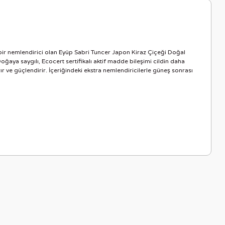
bir nemlendirici olan Eyüp Sabri Tuncer Japon Kiraz Çiçeği Doğal
oğaya saygılı, Ecocert sertifikalı aktif madde bileşimi cildin daha
rır ve güçlendirir. İçeriğindeki ekstra nemlendiricilerle güneş sonrası
letebilirsiniz.