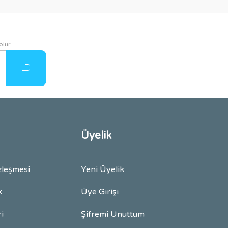
olur.
Üyelik
zleşmesi
Yeni Üyelik
k
Üye Girişi
ri
Şifremi Unuttum