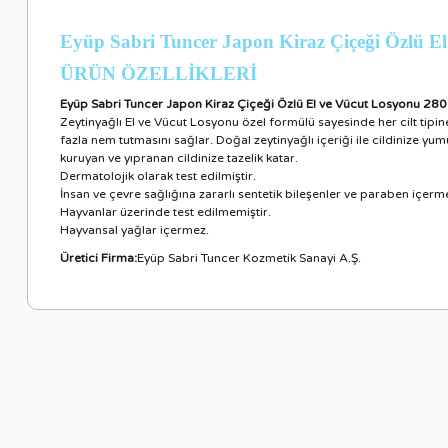
Eyüp Sabri Tuncer Japon Kiraz Çiçeği Özlü 
ÜRÜN ÖZELLİKLER
İ
Eyüp Sabri Tuncer Japon Kiraz Çiçeği Özlü El ve Vücut Losyonu 280
Zeytinyağlı El ve Vücut Losyonu özel formülü sayesinde her cilt tipin
fazla nem tutmasını sağlar. Doğal zeytinyağlı içeriği ile cildinize yum
kuruyan ve yıpranan cildinize tazelik katar.
Dermatolojik olarak test edilmiştir.
İnsan ve çevre sağlığına zararlı sentetik bileşenler ve paraben içerm
Hayvanlar üzerinde test edilmemiştir.
Hayvansal yağlar içermez.
Üretici Firma:
Eyüp Sabri Tuncer Kozmetik Sanayi A.Ş.
Bu ürünün fiyat bilgisi, resim, ürün açıklamalarında ve diğer ko
Görüş ve önerileriniz için teşekkür ederiz.
Ürün resmi kalitesiz, bozuk veya görüntülenemiyor.