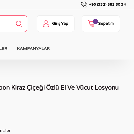
+90 (332) 582 80 34
Giriş Yap
Sepetim
LER
KAMPANYALAR
pon Kiraz Çiçeği Özlü El Ve Vücut Losyonu
iciler