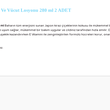
El Ve Vücut Losyonu 280 ml 2 ADET
 ml
Baharın tüm enerjisini sunan Japon kiraz çiçeklerinin kokusu ile mükemmel 
e uyum sağlar, mükemmel bir bakım uygular ve cildiniz tarafından hızla emilir. D
uşaklık kazandırırken E Vitamini ile zenginleştirilen formülü hücreleri korur, ona
ez.
nularda yetersiz gördüğünüz noktaları öneri formunu kullanarak tarafımıza i
Bu ürüne ilk yorumu siz yapın!
Yorum Yaz