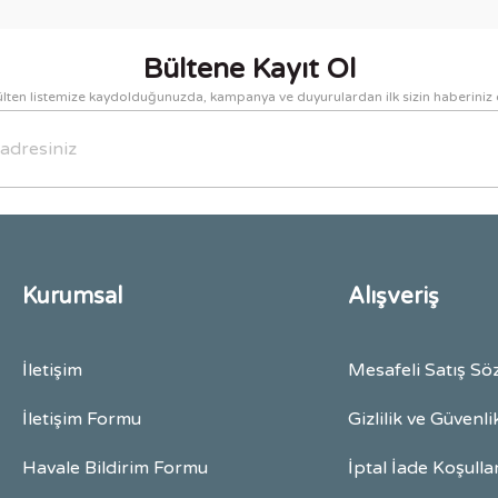
Bültene Kayıt Ol
lten listemize kaydolduğunuzda, kampanya ve duyurulardan ilk sizin haberiniz 
Gönder
Kurumsal
Alışveriş
İletişim
Mesafeli Satış Sö
İletişim Formu
Gizlilik ve Güvenli
Havale Bildirim Formu
İptal İade Koşulla