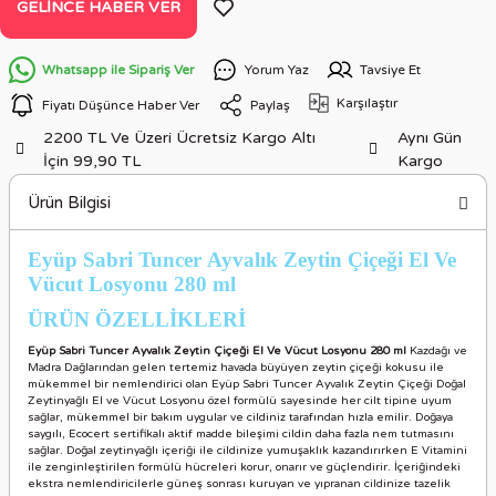
GELINCE HABER VER
Whatsapp ile Sipariş Ver
Yorum Yaz
Tavsiye Et
Karşılaştır
Fiyatı Düşünce Haber Ver
Paylaş
2200 TL Ve Üzeri Ücretsiz Kargo Altı
Aynı Gün
İçin 99,90 TL
Kargo
Ürün Bilgisi
Eyüp Sabri Tuncer Ayvalık Zeytin Çiçeği El Ve
Vücut Losyonu
280 ml
ÜRÜN ÖZELLİKLER
İ
Eyüp Sabri Tuncer Ayvalık Zeytin Çiçeği El Ve Vücut Losyonu 280 ml
Kazdağı ve
Madra Dağlarından gelen tertemiz havada büyüyen zeytin çiçeği kokusu ile
mükemmel bir nemlendirici olan Eyüp Sabri Tuncer Ayvalık Zeytin Çiçeği Doğal
Zeytinyağlı El ve Vücut Losyonu özel formülü sayesinde her cilt tipine uyum
sağlar, mükemmel bir bakım uygular ve cildiniz tarafından hızla emilir. Doğaya
saygılı, Ecocert sertifikalı aktif madde bileşimi cildin daha fazla nem tutmasını
sağlar. Doğal zeytinyağlı içeriği ile cildinize yumuşaklık kazandırırken E Vitamini
ile zenginleştirilen formülü hücreleri korur, onarır ve güçlendirir. İçeriğindeki
ekstra nemlendiricilerle güneş sonrası kuruyan ve yıpranan cildinize tazelik