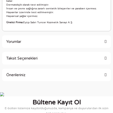
katar.
Dermatolojik olarak test edilmiştir.
İnsan ve çevre sağlığına zararlı sentetik bileşenler ve paraben içermez.
Hayvanlar üzerinde test edilmemiştir.
Hayvansal yağlar içermez.
Üretici Firma:
Eyüp Sabri Tuncer Kozmetik Sanayi A.Ş
.
Yorumlar
Taksit Seçenekleri
Bu ürüne ilk yorumu siz yapın!
Önerileriniz
Yorum Yaz
Bu ürünün fiyat bilgisi, resim, ürün açıklamalarında ve diğer
konularda yetersiz gördüğünüz noktaları öneri formunu
kullanarak tarafımıza iletebilirsiniz.
Bültene Kayıt Ol
Görüş ve önerileriniz için teşekkür ederiz.
E-bülten listemize kaydolduğunuzda, kampanya ve duyurulardan ilk sizin