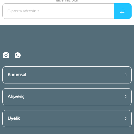
haberiniz olur.
Ürün resmi kalitesiz, bozuk veya görüntülenemiyor.
Ürün açıklamasında eksik bilgiler bulunuyor.
Ürün bilgilerinde hatalar bulunuyor.
Ürün fiyatı diğer sitelerden daha pahalı.
Bu ürüne benzer farklı alternatifler olmalı.
Kurumsal
Gönder
Alışveriş
Üyelik