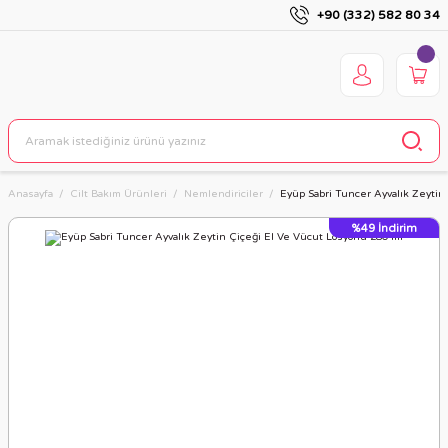
+90 (332) 582 80 34
Anasayfa
Cilt Bakım Ürünleri
Nemlendiriciler
Eyüp Sabri Tuncer Ayvalık Zeytin
%49
İndirim