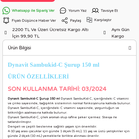
Whatsapp ile Sipariş Ver
Yorum Yaz
Tavsiye Et
Karşılaştır
Fiyatı Düşünce Haber Ver
Paylaş
2200 TL Ve Üzeri Ücretsiz Kargo Altı
Aynı Gün
İçin 99,90 TL
Kargo
Ürün Bilgisi
Dynavit Sambukid-C Şurup 150 ml
ÜRÜN ÖZELLİKLER
İ
SON KULLANMA TARİHİ: 03/2024
Dynavit Sambukid-C Şurup 150 ml
Dynavit SambuKid-C, içeriğindeki C vitamini
ve çinko sayesinde, bağışıklık sisteminin normal fonksiyonuna katkıda bulunur.
Dynavit SambuKid-C, içeriğindeki C vitamini sayesinde, yorgunluğun ve
bitkinliğin azalmasına katkıda bulunur.
Dynavit SambuKid-C, çilek aromalı olup rafine şeker içermez. Stevya ile
tatlandırılmıştır.
Dengeli ve çeşitli beslenme sağlıklı yaşam için önemlidir.
4-10 yaş arası çocuklar için günde 1 ölçek (5 mL), 11 yaş ve üstü yetişkinler için
günde 2 ölçek (10 mL) yemeklerle birlikte alınması önerilir.