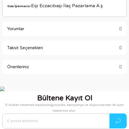
Eip Eczacıbaşı İlaç Pazarlama A.ş
Gıda İşletmecisi:
Yorumlar
Taksit Seçenekleri
Bu ürüne ilk yorumu siz yapın!
Önerileriniz
Yorum Yaz
Bu ürünün fiyat bilgisi, resim, ürün açıklamalarında ve diğer
konularda yetersiz gördüğünüz noktaları öneri formunu
kullanarak tarafımıza iletebilirsiniz.
Bültene Kayıt Ol
Görüş ve önerileriniz için teşekkür ederiz.
E-bülten listemize kaydolduğunuzda, kampanya ve duyurulardan ilk sizin
haberiniz olur.
Ürün resmi kalitesiz, bozuk veya görüntülenemiyor.
Ürün açıklamasında eksik bilgiler bulunuyor.
Ürün bilgilerinde hatalar bulunuyor.