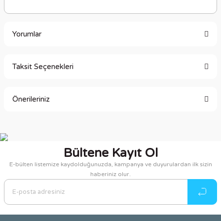
Yorumlar
Taksit Seçenekleri
Bu ürüne ilk yorumu siz yapın!
Önerileriniz
Yorum Yaz
Bu ürünün fiyat bilgisi, resim, ürün açıklamalarında ve diğer
konularda yetersiz gördüğünüz noktaları öneri formunu
kullanarak tarafımıza iletebilirsiniz.
Bültene Kayıt Ol
Görüş ve önerileriniz için teşekkür ederiz.
E-bülten listemize kaydolduğunuzda, kampanya ve duyurulardan ilk sizin
haberiniz olur.
Ürün resmi kalitesiz, bozuk veya görüntülenemiyor.
Ürün açıklamasında eksik bilgiler bulunuyor.
Ürün bilgilerinde hatalar bulunuyor.
Ürün fiyatı diğer sitelerden daha pahalı.