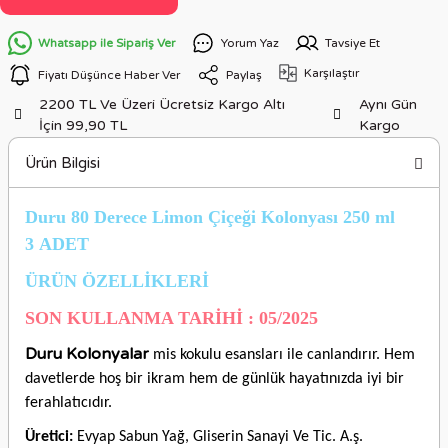
Whatsapp ile Sipariş Ver
Yorum Yaz
Tavsiye Et
Karşılaştır
Fiyatı Düşünce Haber Ver
Paylaş
2200 TL Ve Üzeri Ücretsiz Kargo Altı
Aynı Gün
İçin 99,90 TL
Kargo
Ürün Bilgisi
Duru 80 Derece Limon Çiçeği Kolonyası 250 ml
3 ADET
ÜRÜN ÖZELLİKLERİ
SON KULLANMA TARİHİ : 05/2025
Duru Kolonyalar
mis kokulu esansları ile canlandırır. Hem
davetlerde hoş bir ikram hem de günlük hayatınızda iyi bir
ferahlatıcıdır.
Üretici:
Evyap Sabun Yağ, Gliserin Sanayi Ve Tic. A.ş.