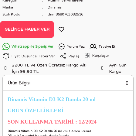
Kategori
Vitamin Ve Minareller
Marka
Dinamis
Stok Kodu
dnm8680763082516
GELINCE HABER VER
Whatsapp ile Sipariş Ver
Yorum Yaz
Tavsiye Et
Karşılaştır
Fiyatı Düşünce Haber Ver
Paylaş
2200 TL Ve Üzeri Ücretsiz Kargo Altı
Aynı Gün
İçin 99,90 TL
Kargo
Ürün Bilgisi
Dinamis Vitamin D3 K2 Damla 20 ml
ÜRÜN ÖZELLİKLERİ
SON KULLANMA TARİHİ : 12/2024
Dinamis Vitamin D3 K2 Damla 20 ml
2'si 1 Arada Formül.
D3 ve K2 vitamini bir arada, damla formda.