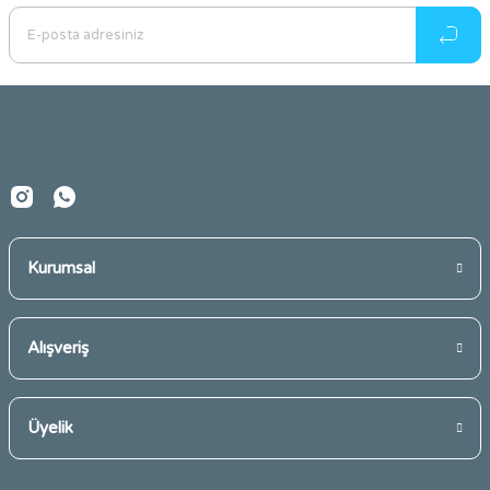
Ürün resmi kalitesiz, bozuk veya görüntülenemiyor.
Ürün açıklamasında eksik bilgiler bulunuyor.
Ürün bilgilerinde hatalar bulunuyor.
Ürün fiyatı diğer sitelerden daha pahalı.
Bu ürüne benzer farklı alternatifler olmalı.
Kurumsal
Gönder
Alışveriş
Üyelik