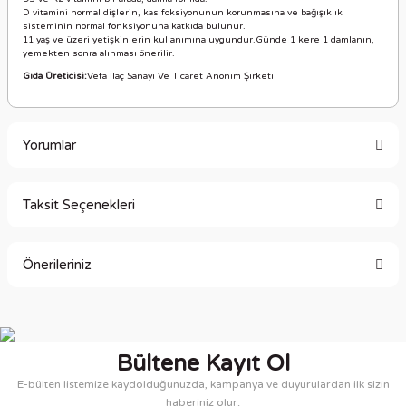
D vitamini normal dişlerin, kas foksiyonunun korunmasına ve bağışıklık
sisteminin normal fonksiyonuna katkıda bulunur.
11 yaş ve üzeri yetişkinlerin kullanımına uygundur.Günde 1 kere 1 damlanın,
yemekten sonra alınması önerilir.
Gıda Üreticisi:
Vefa İlaç Sanayi Ve Ticaret Anonim Şirketi
Yorumlar
Taksit Seçenekleri
Bu ürüne ilk yorumu siz yapın!
Önerileriniz
Yorum Yaz
Bu ürünün fiyat bilgisi, resim, ürün açıklamalarında ve diğer
konularda yetersiz gördüğünüz noktaları öneri formunu
kullanarak tarafımıza iletebilirsiniz.
Bültene Kayıt Ol
Görüş ve önerileriniz için teşekkür ederiz.
E-bülten listemize kaydolduğunuzda, kampanya ve duyurulardan ilk sizin
haberiniz olur.