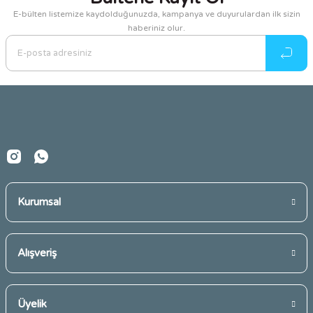
E-bülten listemize kaydolduğunuzda, kampanya ve duyurulardan ilk sizin
haberiniz olur.
Ürün resmi kalitesiz, bozuk veya görüntülenemiyor.
Ürün açıklamasında eksik bilgiler bulunuyor.
Ürün bilgilerinde hatalar bulunuyor.
Ürün fiyatı diğer sitelerden daha pahalı.
Bu ürüne benzer farklı alternatifler olmalı.
Kurumsal
Gönder
Alışveriş
Üyelik