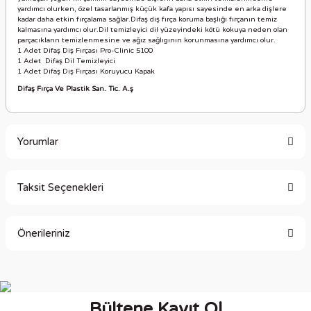
yardımcı olurken, özel tasarlanmış küçük kafa yapısı sayesinde en arka dişlere
kadar daha etkin fırçalama sağlar.Difaş diş fırça koruma başlığı fırçanın temiz
kalmasına yardımcı olur.Dil temizleyici dil yüzeyindeki kötü kokuya neden olan
parçacıkların temizlenmesine ve ağız sağlıgının korunmasına yardımcı olur.
1 Adet Difaş Diş Fırçası Pro-Clinic 5100
1 Adet Difaş Dil Temizleyici
1 Adet Difaş Diş Fırçası Koruyucu Kapak
Difaş Fırça Ve Plastik San. Tic. A.ş
Yorumlar
Taksit Seçenekleri
Bu ürüne ilk yorumu siz yapın!
Önerileriniz
Yorum Yaz
Bu ürünün fiyat bilgisi, resim, ürün açıklamalarında ve diğer
konularda yetersiz gördüğünüz noktaları öneri formunu
kullanarak tarafımıza iletebilirsiniz.
Bültene Kayıt Ol
Görüş ve önerileriniz için teşekkür ederiz.