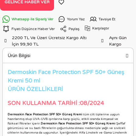
GELINCE HABER VER
Whatsapp ile Sipariş Ver
Yorum Yaz
Tavsiye Et
Karşılaştır
Fiyatı Düşünce Haber Ver
Paylaş
2200 TL Ve Üzeri Ücretsiz Kargo Altı
Aynı Gün
İçin 99,90 TL
Kargo
Ürün Bilgisi
Dermoskin Face Protection SPF 50+ Güneş
Kremi 50 ml
ÜRÜN ÖZELLİKLERİ
SON KULLANMA TARİHİ :08/2024
Dermoskin Face Protection SPF 50+ Güneş Kremi
tüm cilt tiplerine uygun
hazırlanmış olup UVA-UVB ışınlarına karşı güçlü, etkili oranda kimyasal ve
fiziksel filtreler içerir.
Dermoskin Face Protection SPF 50+ Güneş Kremi
Şeffaf
görüntüsü ve su bazlı filtrelerin çoğunlukta olması nedeniyle yağlı ve sivilceli
ciltlerin kullanımına da uygundur. İçeriğindeki Alfa Linoleik ve Gama Linolenik