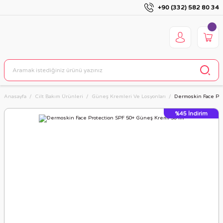
+90 (332) 582 80 34
Anasayfa
Cilt Bakım Ürünleri
Güneş Kremleri Ve Losyonları
Dermoskin Face Pro
%45
İndirim