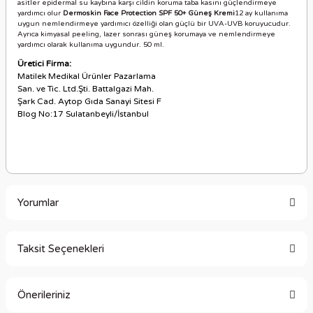
asitler epidermal su kaybına karşı cildin koruma taba kasını güçlendirmeye
yardımcı olur
Dermoskin Face Protection SPF 50+ Güneş Kremi
12 ay kullanıma
uygun nemlendirmeye yardımıcı özelliği olan güçlü bir UVA-UVB koruyucudur.
Ayrıca kimyasal peeling, lazer sonrası güneş korumaya ve nemlendirmeye
yardımcı olarak kullanıma uygundur. 50 ml.
Üretici Firma:
Matilek Medikal Ürünler Pazarlama
San. ve Tic. Ltd.Şti. Battalgazi Mah.
Şark Cad. Aytop Gıda Sanayi Sitesi F
Blog No:17 Sulatanbeyli/İstanbul
Yorumlar
Taksit Seçenekleri
Bu ürüne ilk yorumu siz yapın!
Önerileriniz
Yorum Yaz