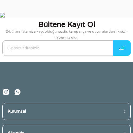
Bu ürünün fiyat bilgisi, resim, ürün açıklamalarında ve diğer
konularda yetersiz gördüğünüz noktaları öneri formunu
kullanarak tarafımıza iletebilirsiniz.
Bültene Kayıt Ol
Görüş ve önerileriniz için teşekkür ederiz.
E-bülten listemize kaydolduğunuzda, kampanya ve duyurulardan ilk sizin
haberiniz olur.
Ürün resmi kalitesiz, bozuk veya görüntülenemiyor.
Ürün açıklamasında eksik bilgiler bulunuyor.
Ürün bilgilerinde hatalar bulunuyor.
Ürün fiyatı diğer sitelerden daha pahalı.
Bu ürüne benzer farklı alternatifler olmalı.
Kurumsal
Gönder