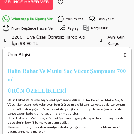
GELINCE HABER VER
Whatsapp ile Sipariş Ver
Yorum Yaz
Tavsiye Et
Karşılaştır
Fiyatı Düşünce Haber Ver
Paylaş
2200 TL Ve Üzeri Ücretsiz Kargo Altı
Aynı Gün
İçin 99,90 TL
Kargo
Ürün Bilgisi
Dalin Rahat Ve Mutlu Saç Vücut Şampuanı 700
ml
ÜRÜN ÖZELLİKLER
İ
Dalin Rahat Ve Mutlu Saç Vücut Şampuanı 700 ml
Dalin Rahat ve Mutlu Saç &
Vücut Şampuanı, göz yakmayan formülü ve mis gibi vanilya kokusuyla banyonun
en keyifli halini yaşatır. MoodScent ile geliştirilen vanilya kokulu şampuan ile
banyo yapan bebekler rahat, anneler mutlu olur!
Dalin Rahat ve Mutlu Saç & Vücut Şampuanı, göz yakmayan formülü sayesinde
bebeklerin keyifli banyo yapmasını sağlar.
MoodScent ile geliştirilen vanilya kokulu içeriği sayesinde bebeklerin rahat
uyumalarına yardımcı olur.