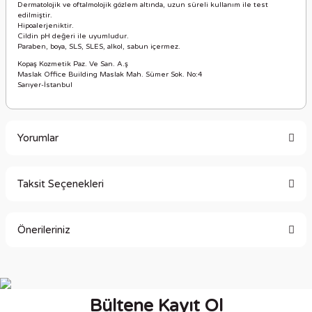
Dermatolojik ve oftalmolojik gözlem altında, uzun süreli kullanım ile test
edilmiştir.
Hipoalerjeniktir.
Cildin pH değeri ile uyumludur.
Paraben, boya, SLS, SLES, alkol, sabun içermez.
Kopaş Kozmetik Paz. Ve San. A.ş
Maslak Office Building Maslak Mah. Sümer Sok. No:4
Sarıyer-İstanbul
Yorumlar
Taksit Seçenekleri
Bu ürüne ilk yorumu siz yapın!
Önerileriniz
Yorum Yaz
Bu ürünün fiyat bilgisi, resim, ürün açıklamalarında ve diğer
konularda yetersiz gördüğünüz noktaları öneri formunu
kullanarak tarafımıza iletebilirsiniz.
Bültene Kayıt Ol
Görüş ve önerileriniz için teşekkür ederiz.