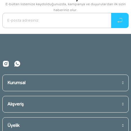
E-bülten listemize kaydolduğunuzda, kampanya ve duyurulardan ilk sizin
haberiniz olur.
Ürün resmi kalitesiz, bozuk veya görüntülenemiyor.
Ürün açıklamasında eksik bilgiler bulunuyor.
Ürün bilgilerinde hatalar bulunuyor.
Ürün fiyatı diğer sitelerden daha pahalı.
Bu ürüne benzer farklı alternatifler olmalı.
Kurumsal
Gönder
Alışveriş
Üyelik