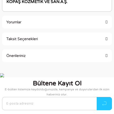
KOPAŞ KOZMETİK VE SAN.A.Ş.
Yorumlar
Taksit Seçenekleri
Bu ürüne ilk yorumu siz yapın!
Önerileriniz
Yorum Yaz
Bu ürünün fiyat bilgisi, resim, ürün açıklamalarında ve diğer
konularda yetersiz gördüğünüz noktaları öneri formunu
kullanarak tarafımıza iletebilirsiniz.
Bültene Kayıt Ol
Görüş ve önerileriniz için teşekkür ederiz.
E-bülten listemize kaydolduğunuzda, kampanya ve duyurulardan ilk sizin
haberiniz olur.
Ürün resmi kalitesiz, bozuk veya görüntülenemiyor.
Ürün açıklamasında eksik bilgiler bulunuyor.
Ürün bilgilerinde hatalar bulunuyor.