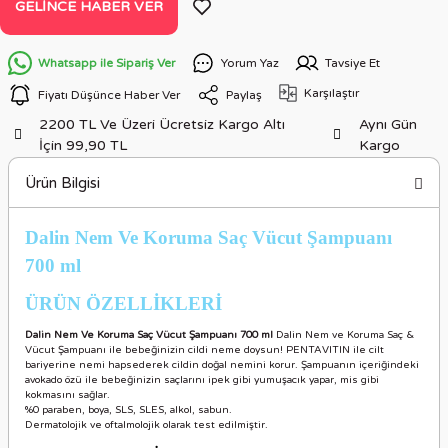
GELINCE HABER VER
Whatsapp ile Sipariş Ver
Yorum Yaz
Tavsiye Et
Karşılaştır
Fiyatı Düşünce Haber Ver
Paylaş
2200 TL Ve Üzeri Ücretsiz Kargo Altı
Aynı Gün
İçin 99,90 TL
Kargo
Ürün Bilgisi
Dalin Nem Ve Koruma Saç Vücut Şampuanı
700 ml
ÜRÜN ÖZELLİKLER
İ
Dalin Nem Ve Koruma Saç Vücut Şampuanı 700 ml
Dalin Nem ve Koruma Saç &
Vücut Şampuanı ile bebeğinizin cildi neme doysun! PENTAVITIN ile cilt
bariyerine nemi hapsederek cildin doğal nemini korur. Şampuanın içeriğindeki
avokado özü ile bebeğinizin saçlarını ipek gibi yumuşacık yapar, mis gibi
kokmasını sağlar.
%0 paraben, boya, SLS, SLES, alkol, sabun.
Dermatolojik ve oftalmolojik olarak test edilmiştir.