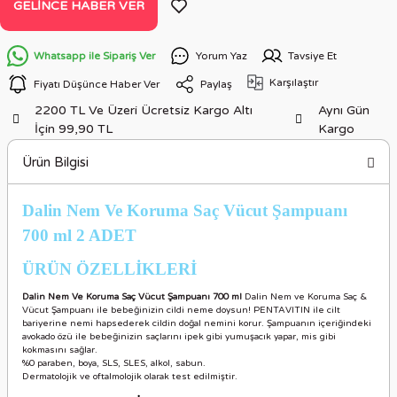
GELINCE HABER VER
Whatsapp ile Sipariş Ver
Yorum Yaz
Tavsiye Et
Karşılaştır
Fiyatı Düşünce Haber Ver
Paylaş
2200 TL Ve Üzeri Ücretsiz Kargo Altı
Aynı Gün
İçin 99,90 TL
Kargo
Ürün Bilgisi
Dalin Nem Ve Koruma Saç Vücut Şampuanı
700 ml 2 ADET
ÜRÜN ÖZELLİKLER
İ
Dalin Nem Ve Koruma Saç Vücut Şampuanı 700 ml
Dalin Nem ve Koruma Saç &
Vücut Şampuanı ile bebeğinizin cildi neme doysun! PENTAVITIN ile cilt
bariyerine nemi hapsederek cildin doğal nemini korur. Şampuanın içeriğindeki
avokado özü ile bebeğinizin saçlarını ipek gibi yumuşacık yapar, mis gibi
kokmasını sağlar.
%0 paraben, boya, SLS, SLES, alkol, sabun.
Dermatolojik ve oftalmolojik olarak test edilmiştir.