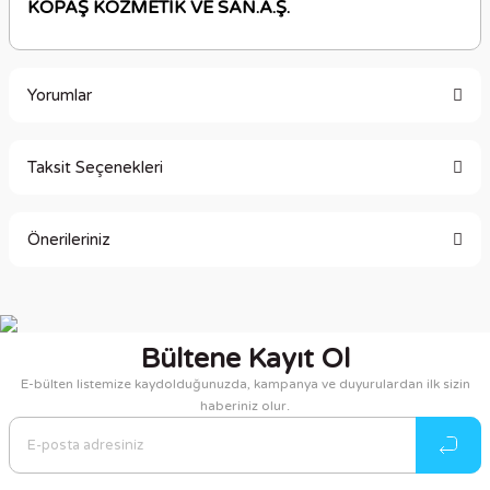
KOPAŞ KOZMETİK VE SAN.A.Ş.
Yorumlar
Taksit Seçenekleri
Bu ürüne ilk yorumu siz yapın!
Önerileriniz
Yorum Yaz
Bu ürünün fiyat bilgisi, resim, ürün açıklamalarında ve diğer
konularda yetersiz gördüğünüz noktaları öneri formunu
kullanarak tarafımıza iletebilirsiniz.
Bültene Kayıt Ol
Görüş ve önerileriniz için teşekkür ederiz.
E-bülten listemize kaydolduğunuzda, kampanya ve duyurulardan ilk sizin
haberiniz olur.
Ürün resmi kalitesiz, bozuk veya görüntülenemiyor.
Ürün açıklamasında eksik bilgiler bulunuyor.
Ürün bilgilerinde hatalar bulunuyor.