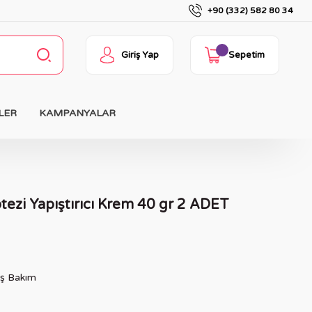
+90 (332) 582 80 34
Giriş Yap
Sepetim
LER
KAMPANYALAR
tezi Yapıştırıcı Krem 40 gr 2 ADET
iş Bakım