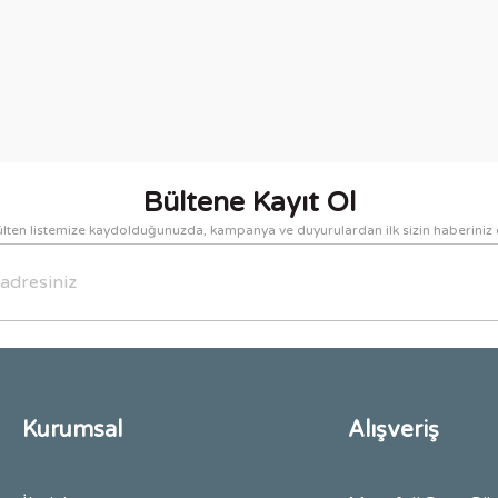
nularda yetersiz gördüğünüz noktaları öneri formunu kullanarak tarafımıza i
Bu ürüne ilk yorumu siz yapın!
Yorum Yaz
Bültene Kayıt Ol
lten listemize kaydolduğunuzda, kampanya ve duyurulardan ilk sizin haberiniz 
Gönder
Kurumsal
Alışveriş