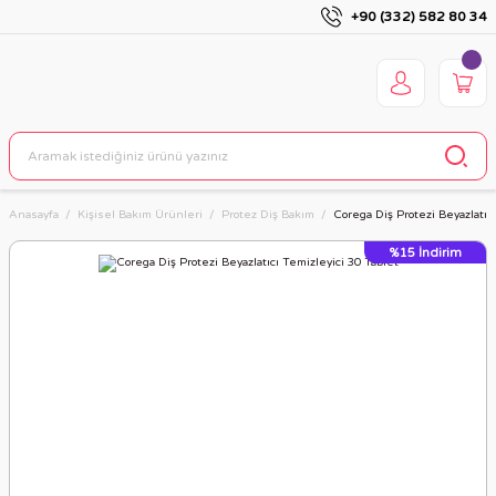
+90 (332) 582 80 34
Anasayfa
Kişisel Bakım Ürünleri
Protez Diş Bakım
Corega Diş Protezi Beyazlatıc
%15
İndirim