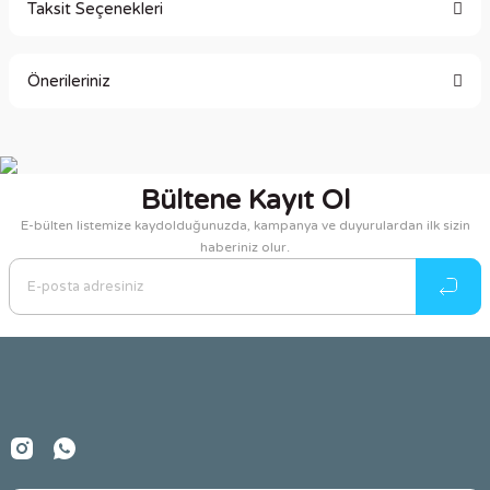
Taksit Seçenekleri
Bu ürüne ilk yorumu siz yapın!
Önerileriniz
Yorum Yaz
Bu ürünün fiyat bilgisi, resim, ürün açıklamalarında ve diğer
konularda yetersiz gördüğünüz noktaları öneri formunu
kullanarak tarafımıza iletebilirsiniz.
Bültene Kayıt Ol
Görüş ve önerileriniz için teşekkür ederiz.
E-bülten listemize kaydolduğunuzda, kampanya ve duyurulardan ilk sizin
haberiniz olur.
Ürün resmi kalitesiz, bozuk veya görüntülenemiyor.
Ürün açıklamasında eksik bilgiler bulunuyor.
Ürün bilgilerinde hatalar bulunuyor.
Ürün fiyatı diğer sitelerden daha pahalı.
Bu ürüne benzer farklı alternatifler olmalı.