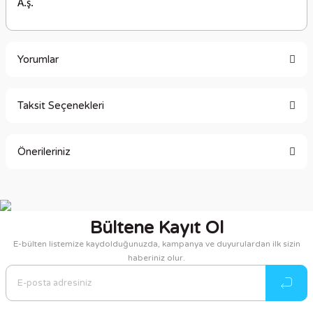
A.ş.
Yorumlar
Taksit Seçenekleri
Bu ürüne ilk yorumu siz yapın!
Önerileriniz
Yorum Yaz
Bu ürünün fiyat bilgisi, resim, ürün açıklamalarında ve diğer
konularda yetersiz gördüğünüz noktaları öneri formunu
kullanarak tarafımıza iletebilirsiniz.
Bültene Kayıt Ol
Görüş ve önerileriniz için teşekkür ederiz.
E-bülten listemize kaydolduğunuzda, kampanya ve duyurulardan ilk sizin
haberiniz olur.
Ürün resmi kalitesiz, bozuk veya görüntülenemiyor.
Ürün açıklamasında eksik bilgiler bulunuyor.
Ürün bilgilerinde hatalar bulunuyor.