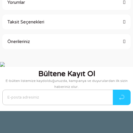
Yorumlar
Taksit Seçenekleri
Bu ürüne ilk yorumu siz yapın!
Önerileriniz
Yorum Yaz
Bu ürünün fiyat bilgisi, resim, ürün açıklamalarında ve diğer
konularda yetersiz gördüğünüz noktaları öneri formunu
kullanarak tarafımıza iletebilirsiniz.
Bültene Kayıt Ol
Görüş ve önerileriniz için teşekkür ederiz.
E-bülten listemize kaydolduğunuzda, kampanya ve duyurulardan ilk sizin
haberiniz olur.
Ürün resmi kalitesiz, bozuk veya görüntülenemiyor.
Ürün açıklamasında eksik bilgiler bulunuyor.
Ürün bilgilerinde hatalar bulunuyor.
Ürün fiyatı diğer sitelerden daha pahalı.
Bu ürüne benzer farklı alternatifler olmalı.