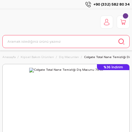
+90 (332) 582 80 34
Anasayfa
Kişisel Bakım Ürünleri
Diş Macunları
Colgate Total Nane Temizliği Di
%36
İndirim