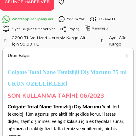
GELINCE HABER VER
Whatsapp ile Sipariş Ver
Yorum Yaz
Tavsiye Et
Karşılaştır
Fiyatı Düşünce Haber Ver
Paylaş
2200 TL Ve Üzeri Ücretsiz Kargo Altı
Aynı Gün
İçin 99,90 TL
Kargo
Ürün Bilgisi
Colgate Total Nane Temizliği Diş Macunu 75 ml
ÜRÜN ÖZELLİKLER
İ
SON KULLANMA TARİHİ: 06/2023
Colgate Total Nane Temizliği Diş Macunu
Yeni ileri
teknoloji tüm ağzınızı pro aktif bir şekilde korur. Hassas
dişler, zayıf diş minesi ve ağız kokusu için ek faydalar sunar,
ağzınızda bıraktığı özel tatla temiz ve yenilenmiş bir his