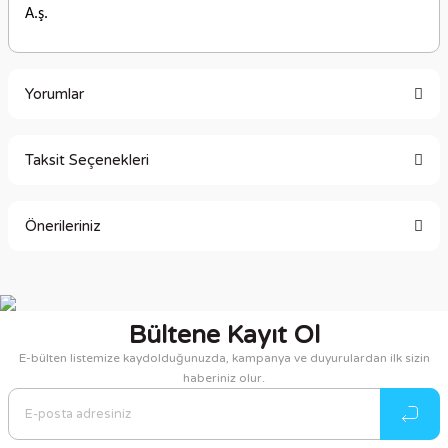
A.ş.
Yorumlar
Taksit Seçenekleri
Bu ürüne ilk yorumu siz yapın!
Önerileriniz
Yorum Yaz
Bu ürünün fiyat bilgisi, resim, ürün açıklamalarında ve diğer
konularda yetersiz gördüğünüz noktaları öneri formunu
kullanarak tarafımıza iletebilirsiniz.
Bültene Kayıt Ol
Görüş ve önerileriniz için teşekkür ederiz.
E-bülten listemize kaydolduğunuzda, kampanya ve duyurulardan ilk sizin
haberiniz olur.
Ürün resmi kalitesiz, bozuk veya görüntülenemiyor.
Ürün açıklamasında eksik bilgiler bulunuyor.
Ürün bilgilerinde hatalar bulunuyor.