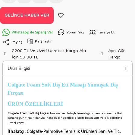
GELINCE HABER VER
Whatsapp ile Sipariş Ver
Yorum Yaz
Tavsiye Et
Karşılaştır
Paylaş
2200 TL Ve Üzeri Ücretsiz Kargo Altı
Aynı Gün
İçin 99,90 TL
Kargo
Ürün Bilgisi
Colgate Foam Soft Diş Eti Masajı Yumuşak Diş
Fırçası
ÜRÜN ÖZELLİKLERİ
Colgate Foam Soft diş fırçası
hassas ve detaylı temizliği bir arada sunar. 7 Kat
daha yoğun fırça kıllarıyla, hassas bir şekilde dişleri beyazlatır ve diş etlerine
masaj yapar.
İthalatçı:
Colgate-Palmolive Temizlik Ürünleri San. Ve Tic.