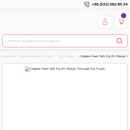
+90 (332) 582 80 34
Anasayfa
Kişisel Bakım Ürünleri
Diş Fırçaları
Colgate Foam Soft Diş Eti Masajı Y