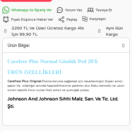
Whatsapp ile Sipariş Ver
Yorum Yaz
Tavsiye Et
Karşılaştır
Fiyatı Düşünce Haber Ver
Paylaş
2200 TL Ve Üzeri Ücretsiz Kargo Altı
Aynı Gün
İçin 99,90 TL
Kargo
Ürün Bilgisi
Carefree Plus Normal Günlük Ped 20'li
ÜRÜN ÖZELLİKLERİ
Carefree Plus Original
Ekstra koruma sağlamak için tasarlanmıştır.Süper emici
yapısı ile, ıslaklığın anında hapsedilmesine yardımcı olur.Koku kontrolü ve uzun
süren tazelik hissi sunar.Hızlı emici ve yumuşak yüzey.
Johnson And Johnson Sıhhi Malz. San. Ve Tic. Ltd.
Şti.