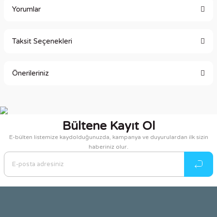
Yorumlar
Taksit Seçenekleri
Bu ürüne ilk yorumu siz yapın!
Önerileriniz
Yorum Yaz
Bu ürünün fiyat bilgisi, resim, ürün açıklamalarında ve diğer
konularda yetersiz gördüğünüz noktaları öneri formunu
kullanarak tarafımıza iletebilirsiniz.
Bültene Kayıt Ol
Görüş ve önerileriniz için teşekkür ederiz.
E-bülten listemize kaydolduğunuzda, kampanya ve duyurulardan ilk sizin
haberiniz olur.
Ürün resmi kalitesiz, bozuk veya görüntülenemiyor.
Ürün açıklamasında eksik bilgiler bulunuyor.
Ürün bilgilerinde hatalar bulunuyor.
Ürün fiyatı diğer sitelerden daha pahalı.
Bu ürüne benzer farklı alternatifler olmalı.