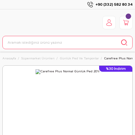
+90 (332) 582 80 34
Anasayfa
Süpermarket Ürünleri
Günlük Ped Ve Tamponlar
Carefree Plus Norma
%30
İndirim