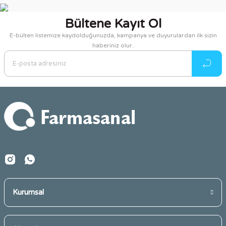
konularda yetersiz gördüğünüz noktaları öneri formunu
kullanarak tarafımıza iletebilirsiniz.
Bültene Kayıt Ol
Görüş ve önerileriniz için teşekkür ederiz.
E-bülten listemize kaydolduğunuzda, kampanya ve duyurulardan ilk sizin
haberiniz olur.
Ürün resmi kalitesiz, bozuk veya görüntülenemiyor.
Ürün açıklamasında eksik bilgiler bulunuyor.
Ürün bilgilerinde hatalar bulunuyor.
Ürün fiyatı diğer sitelerden daha pahalı.
Bu ürüne benzer farklı alternatifler olmalı.
Gönder
Kurumsal