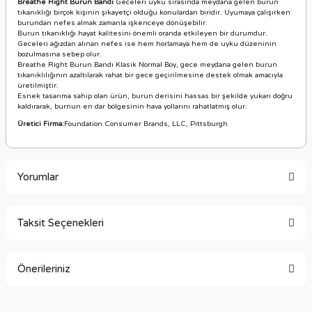
Breathe Right Burun Bandı
Geceleri uyku sırasında meydana gelen burun
tıkanıklığı birçok kişinin şikayetçi olduğu konulardan biridir. Uyumaya çalışırken
burundan nefes almak zamanla işkenceye dönüşebilir.
Burun tıkanıklığı hayat kalitesini önemli oranda etkileyen bir durumdur.
Geceleri ağızdan alınan nefes ise hem horlamaya hem de uyku düzeninin
bozulmasına sebep olur.
Breathe Right Burun Bandı Klasik Normal Boy, gece meydana gelen burun
tıkanıklılığının azaltılarak rahat bir gece geçirilmesine destek olmak amacıyla
üretilmiştir.
Esnek tasarıma sahip olan ürün, burun derisini hassas bir şekilde yukarı doğru
kaldırarak, burnun en dar bölgesinin hava yollarını rahatlatmış olur.
Üretici Firma:
Foundation Consumer Brands, LLC, Pittsburgh
Yorumlar
Taksit Seçenekleri
Bu ürüne ilk yorumu siz yapın!
Önerileriniz
Yorum Yaz
Bu ürünün fiyat bilgisi, resim, ürün açıklamalarında ve diğer