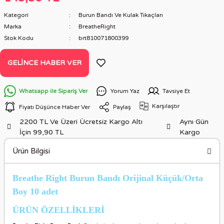
Kategori
Burun Bandı Ve Kulak Tıkaçları
Marka
BreatheRight
Stok Kodu
brt810071800399
GELINCE HABER VER
Whatsapp ile Sipariş Ver
Yorum Yaz
Tavsiye Et
Karşılaştır
Fiyatı Düşünce Haber Ver
Paylaş
2200 TL Ve Üzeri Ücretsiz Kargo Altı
Aynı Gün
İçin 99,90 TL
Kargo
Ürün Bilgisi
Breathe Right Burun Bandı Orijinal Küçük/Orta
Boy 10 adet
ÜRÜN ÖZELLİKLERİ