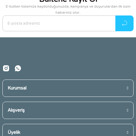
E-bülten listemize kaydolduğunuzda, kampanya ve duyurulardan ilk sizin
haberiniz olur.
Ürün resmi kalitesiz, bozuk veya görüntülenemiyor.
Ürün açıklamasında eksik bilgiler bulunuyor.
Ürün bilgilerinde hatalar bulunuyor.
Ürün fiyatı diğer sitelerden daha pahalı.
Bu ürüne benzer farklı alternatifler olmalı.
Kurumsal
Gönder
Alışveriş
Üyelik