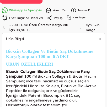
Whatsapp ile Sipariş Ver
Yorum Yaz
Tavsiye Et
Karşılaştır
Fiyatı Düşünce Haber Ver
Paylaş
2200 TL Ve Üzeri Ücretsiz Kargo Altı
Aynı Gün
İçin 99,90 TL
Kargo
Ürün Bilgisi
Bioxcin Collagen Ve Biotin Saç Dökülmesine
Karşı Şampuan 100 ml 6 ADET
ÜRÜN ÖZELLİKLER
İ
Bioxcin Collagen Biotin Saç Dökülmesine Karşı
Şampuan 100 ml
Bioxcin Collagen & Biotin Hacim
Şampuanı; ince telli, hacimsiz ve güçsüz saçları
içeriğindeki Hidrolize Kolajen, Biotin ve Bio-Active
Peptitler ile dolgunlaştırır ve güçlendirir.
İçeriğindeki Patentli Biocomplex B11 saç
dökülmesini engellemeye yardımcı olur.
Dermatolojik olarak test edilmiştir.