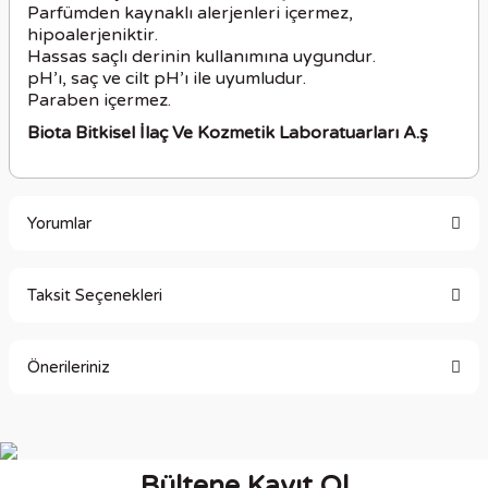
Parfümden kaynaklı alerjenleri içermez,
hipoalerjeniktir.
Hassas saçlı derinin kullanımına uygundur.
pH’ı, saç ve cilt pH’ı ile uyumludur.
Paraben içermez.
Biota Bitkisel İlaç Ve Kozmetik Laboratuarları A.ş
Yorumlar
Taksit Seçenekleri
Bu ürüne ilk yorumu siz yapın!
Önerileriniz
Yorum Yaz
Bu ürünün fiyat bilgisi, resim, ürün açıklamalarında ve diğer
konularda yetersiz gördüğünüz noktaları öneri formunu
kullanarak tarafımıza iletebilirsiniz.
Bültene Kayıt Ol
Görüş ve önerileriniz için teşekkür ederiz.