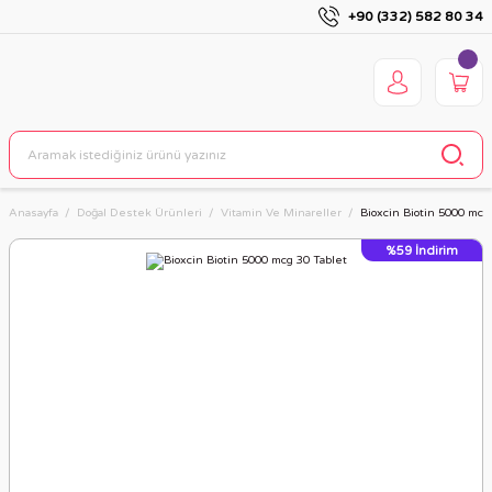
+90 (332) 582 80 34
Anasayfa
Doğal Destek Ürünleri
Vitamin Ve Minareller
Bioxcin Biotin 5000 mcg
%59
İndirim