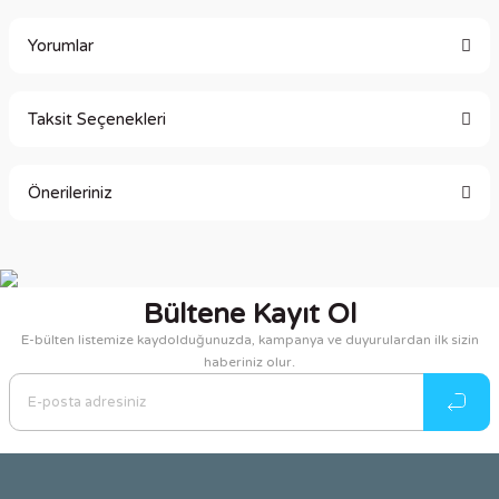
Yorumlar
Taksit Seçenekleri
Bu ürüne ilk yorumu siz yapın!
Önerileriniz
Yorum Yaz
Bu ürünün fiyat bilgisi, resim, ürün açıklamalarında ve diğer
konularda yetersiz gördüğünüz noktaları öneri formunu
kullanarak tarafımıza iletebilirsiniz.
Bültene Kayıt Ol
Görüş ve önerileriniz için teşekkür ederiz.
E-bülten listemize kaydolduğunuzda, kampanya ve duyurulardan ilk sizin
haberiniz olur.
Ürün resmi kalitesiz, bozuk veya görüntülenemiyor.
Ürün açıklamasında eksik bilgiler bulunuyor.
Ürün bilgilerinde hatalar bulunuyor.
Ürün fiyatı diğer sitelerden daha pahalı.
Bu ürüne benzer farklı alternatifler olmalı.