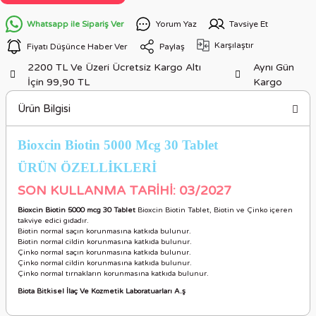
Whatsapp ile Sipariş Ver
Yorum Yaz
Tavsiye Et
Karşılaştır
Fiyatı Düşünce Haber Ver
Paylaş
2200 TL Ve Üzeri Ücretsiz Kargo Altı
Aynı Gün
İçin 99,90 TL
Kargo
Ürün Bilgisi
Bioxcin Biotin 5000 Mcg 30 Tablet
ÜRÜN ÖZELLİKLER
İ
SON KULLANMA TARİHİ: 03/2027
Bioxcin Biotin 5000 mcg 30 Tablet
Bioxcin Biotin Tablet, Biotin ve Çinko içeren
takviye edici gıdadır.
Biotin normal saçın korunmasına katkıda bulunur.
Biotin normal cildin korunmasına katkıda bulunur.
Çinko normal saçın korunmasına katkıda bulunur.
Çinko normal cildin korunmasına katkıda bulunur.
Çinko normal tırnakların korunmasına katkıda bulunur.
Biota Bitkisel İlaç Ve Kozmetik Laboratuarları A.ş