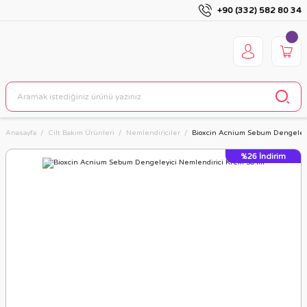
+90 (332) 582 80 34
Anasayfa
Cilt Bakım Ürünleri
Nemlendiriciler
Bioxcin Acnium Sebum Dengeleyi
%26
İndirim