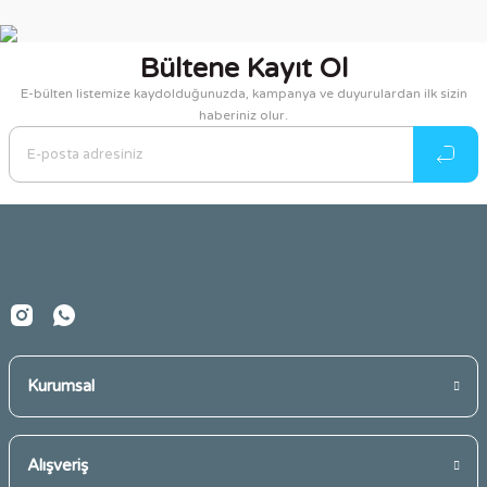
Bu ürünün fiyat bilgisi, resim, ürün açıklamalarında ve diğer
konularda yetersiz gördüğünüz noktaları öneri formunu
kullanarak tarafımıza iletebilirsiniz.
Bültene Kayıt Ol
Görüş ve önerileriniz için teşekkür ederiz.
E-bülten listemize kaydolduğunuzda, kampanya ve duyurulardan ilk sizin
haberiniz olur.
Ürün resmi kalitesiz, bozuk veya görüntülenemiyor.
Ürün açıklamasında eksik bilgiler bulunuyor.
Ürün bilgilerinde hatalar bulunuyor.
Ürün fiyatı diğer sitelerden daha pahalı.
Bu ürüne benzer farklı alternatifler olmalı.
Kurumsal
Gönder
Alışveriş