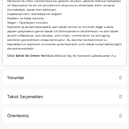
Pantenol ile cildin nemlenmesine yardımcı olurken, patentli bitkisel kompleks
ve Niasinamid ile de cilt pürüzlerinin oluşumunu önlemede etkin rol oynar.
Dermatolojik olarak test edilmiştir.
Hipoalerjeniktir, Komedojenik değildir.
Paraben ve ftalat içermez.
Vegan / Vejetaryen üründür.
Kozmetik ya da balneoterapötik ajan olarak termal ve mineralli doğal sularla
yapılan çalışmaların genel olarak cilt fonksiyonlarını destekleyici ve özel olarak
da anti-inflamatuar, anti-oksidan, anti-irritan, nemlendirici ve anti-aging
özellikler gösterdikleri ortaya konmuştur. Bu kanıtlar termomineral su
kaynaklarının kozmetik ürünlerde ya da kozmetik ürün olarak kullanılabileceğini
desteklemektedir.
Ürün Sahibi Ve Üretim Yeri:
Biota Bitkisel İlaç Ve Kozmetik Laboratuarları A.ş
Yorumlar
Taksit Seçenekleri
Bu ürüne ilk yorumu siz yapın!
Önerileriniz
Yorum Yaz