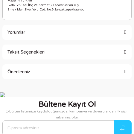
Made In Türkiye
Biota Bitkisel İlaç Ve Kozmetik Laboratuarları A.ş
Emek Mah.Sivat Yolu Cad. No:9 Sancaktepe/İstanbul
Yorumlar
Taksit Seçenekleri
Bu ürüne ilk yorumu siz yapın!
Önerileriniz
Yorum Yaz
Bu ürünün fiyat bilgisi, resim, ürün açıklamalarında ve diğer
konularda yetersiz gördüğünüz noktaları öneri formunu
kullanarak tarafımıza iletebilirsiniz.
Bültene Kayıt Ol
Görüş ve önerileriniz için teşekkür ederiz.
E-bülten listemize kaydolduğunuzda, kampanya ve duyurulardan ilk sizin
haberiniz olur.
Ürün resmi kalitesiz, bozuk veya görüntülenemiyor.
Ürün açıklamasında eksik bilgiler bulunuyor.