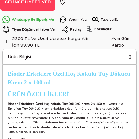
GELINCE HABER VER
Whatsapp ile Sipariş Ver
Yorum Yaz
Tavsiye Et
Karşılaştır
Fiyatı Düşünce Haber Ver
Paylaş
2200 TL Ve Üzeri Ücretsiz Kargo Altı
Aynı Gün
İçin 99,90 TL
Kargo
Ürün Bilgisi
Bioder Erkeklere Özel Hoş Kokulu Tüy Dökücü
Krem 2 x 100 ml
ÜRÜN ÖZELLİKLER
İ
Bioder Erkeklere Özel Hoş Kokulu Tüy Dökücü Krem 2 x 100 ml
Bioder Bio
Epilation Tüy Dökücü Krem erkeklere özel formüle edilmiş ekstra güçlü
formülasyonu ile tüylere etki eder ve tüyleriniz dökülürken içeriğindeki özel
bitkisel ekstre sayesinde tüy görünümünü azaltır. Cildiniz pürüzsüz ve
yumuşacık olur. Cildi derinlemesine nemlendirir. Ten renginin değişmesine
neden olmaz. Kısa tüylerde bile etkilidir. Cildi kurutmaz, tahriş etmez. Hoş
kokulu formüle sahiptir.