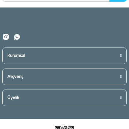
Ürün bilgilerinde hatalar bulunuyor.
Ürün fiyatı diğer sitelerden daha pahalı.
Bu ürüne benzer farklı alternatifler olmalı.
Kurumsal
Gönder
Alışveriş
Üyelik