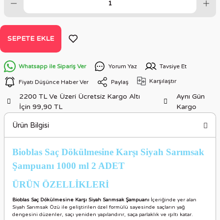
SEPETE EKLE
Whatsapp ile Sipariş Ver
Yorum Yaz
Tavsiye Et
Karşılaştır
Fiyatı Düşünce Haber Ver
Paylaş
2200 TL Ve Üzeri Ücretsiz Kargo Altı
Aynı Gün
İçin 99,90 TL
Kargo
Ürün Bilgisi
Bioblas Saç Dökülmesine Karşı Siyah Sarımsak
Şampuanı 1000 ml 2 ADET
ÜRÜN ÖZELLİKLER
İ
Bioblas Saç Dökülmesine Karşı Siyah Sarımsak Şampuanı
İçeriğinde yer alan
Siyah Sarımsak Özü ile geliştirilen özel formülü sayesinde saçların yağ
dengesini düzenler, saçı yeniden yapılandırır, saça parlaklık ve ışıltı katar.