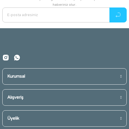
haberiniz olur.
Ürün resmi kalitesiz, bozuk veya görüntülenemiyor.
Ürün açıklamasında eksik bilgiler bulunuyor.
Ürün bilgilerinde hatalar bulunuyor.
Ürün fiyatı diğer sitelerden daha pahalı.
Bu ürüne benzer farklı alternatifler olmalı.
Kurumsal
Gönder
Alışveriş
Üyelik