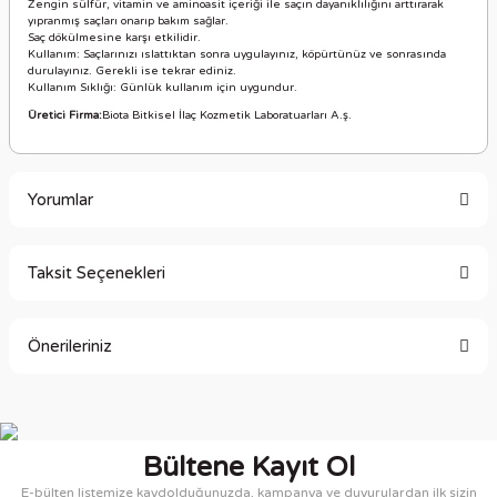
Zengin sülfür, vitamin ve aminoasit içeriği ile saçın dayanıklılığını arttırarak
yıpranmış saçları onarıp bakım sağlar.
Saç dökülmesine karşı etkilidir.
Kullanım: Saçlarınızı ıslattıktan sonra uygulayınız, köpürtünüz ve sonrasında
durulayınız. Gerekli ise tekrar ediniz.
Kullanım Sıklığı: Günlük kullanım için uygundur.
Üretici Firma:
Biota Bitkisel İlaç Kozmetik Laboratuarları A.ş.
Yorumlar
Taksit Seçenekleri
Bu ürüne ilk yorumu siz yapın!
Önerileriniz
Yorum Yaz
Bu ürünün fiyat bilgisi, resim, ürün açıklamalarında ve diğer
konularda yetersiz gördüğünüz noktaları öneri formunu
kullanarak tarafımıza iletebilirsiniz.
Bültene Kayıt Ol
Görüş ve önerileriniz için teşekkür ederiz.
E-bülten listemize kaydolduğunuzda, kampanya ve duyurulardan ilk sizin