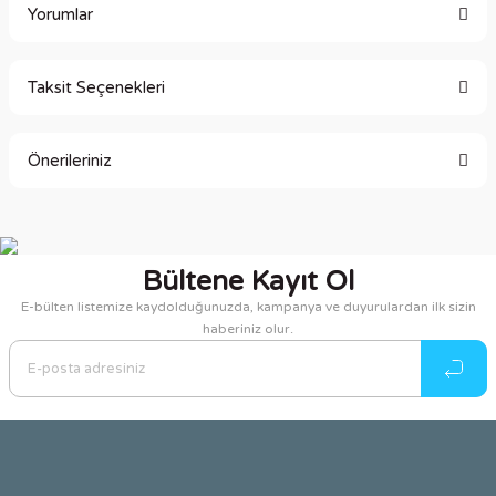
Yorumlar
Taksit Seçenekleri
Bu ürüne ilk yorumu siz yapın!
Önerileriniz
Yorum Yaz
Bu ürünün fiyat bilgisi, resim, ürün açıklamalarında ve diğer
konularda yetersiz gördüğünüz noktaları öneri formunu
kullanarak tarafımıza iletebilirsiniz.
Bültene Kayıt Ol
Görüş ve önerileriniz için teşekkür ederiz.
E-bülten listemize kaydolduğunuzda, kampanya ve duyurulardan ilk sizin
haberiniz olur.
Ürün resmi kalitesiz, bozuk veya görüntülenemiyor.
Ürün açıklamasında eksik bilgiler bulunuyor.
Ürün bilgilerinde hatalar bulunuyor.
Ürün fiyatı diğer sitelerden daha pahalı.
Bu ürüne benzer farklı alternatifler olmalı.