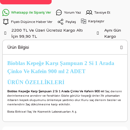
Whatsapp ile Sipariş Ver
Yorum Yaz
Tavsiye Et
Karşılaştır
Fiyatı Düşünce Haber Ver
Paylaş
2200 TL Ve Üzeri Ücretsiz Kargo Altı
Aynı Gün
İçin 99,90 TL
Kargo
Ürün Bilgisi
Bioblas Kepeğe Karşı Şampuan 2 Si 1 Arada
Çinko Ve Kafein 900 ml 2 ADET
ÜRÜN ÖZELLİKLER
İ
Bioblas Kepeğe Karşı Şampuan 2 Si 1 Arada Çinko Ve Kafein 900 ml
Saç derisini
derinlemesine arındırır ve ferahlatır.Gözle görülür kepeği önler.İlk yıkamadan
itibaren kepek oluşumunu önlemeye yardımcı olur.Kuru saç derisini besler ve
nemlendirir.Saç dökülmesine karşı etkilidir.
Biota Bitkisel İlaç Ve Kozmetik Laboratuarları A.ş.