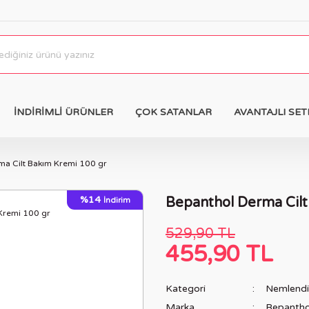
İNDİRİMLİ ÜRÜNLER
ÇOK SATANLAR
AVANTAJLI SET
ma Cilt Bakım Kremi 100 gr
%14
Bepanthol Derma Cilt
İndirim
529,90 TL
455,90 TL
Kategori
Nemlendir
Marka
Bepantho