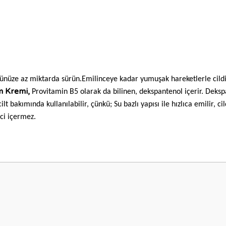
zünüze az miktarda sürün.Emilinceye kadar yumuşak hareketlerle cildi
m Kremi,
Provitamin B5 olarak da bilinen, dekspantenol içerir. Dekspa
ilt bakımında kullanılabilir, çünkü; Su bazlı yapısı ile hızlıca emilir, c
ci içermez.
nularda yetersiz gördüğünüz noktaları öneri formunu kullanarak tarafımıza i
Bu ürüne ilk yorumu siz yapın!