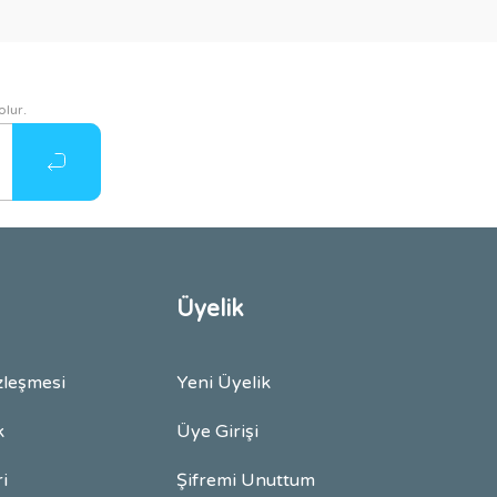
olur.
Üyelik
zleşmesi
Yeni Üyelik
k
Üye Girişi
ri
Şifremi Unuttum