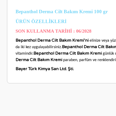
Bepanthol Derma Cilt Bakım Kremi 100 gr
ÜRÜN ÖZELLİKLER
İ
SON KULLANMA TARİHİ : 06/2028
Bepanthol Derma Cilt Bakım Kremi’ni
elinize veya yü
Bepanthol Derma Cilt Bakı
da iki kez uygulayabilirsiniz.
Bepanthol Derma Cilt Bakım Kremi
vitamindir.
günlük c
Derma Cilt Bakım Kremi
paraben, parfüm ve renklendiri
Bayer Türk Kimya San Ltd. Şti.
Bu ürünün fiyat bilgisi, resim, ürün açıklamalarında ve diğer ko
Görüş ve önerileriniz için teşekkür ederiz.
Ürün resmi kalitesiz, bozuk veya görüntülenemiyor.