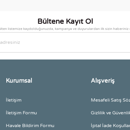
Yorum Yaz
Bültene Kayıt Ol
lten listemize kaydolduğunuzda, kampanya ve duyurulardan ilk sizin haberiniz 
Gönder
Kurumsal
Alışveriş
İletişim
Mesafeli Satış Sö
İletişim Formu
Gizlilik ve Güvenli
Havale Bildirim Formu
İptal İade Koşulla