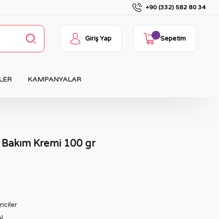
+90 (332) 582 80 34
Giriş Yap
Sepetim
LER
KAMPANYALAR
 Bakım Kremi 100 gr
iciler
l