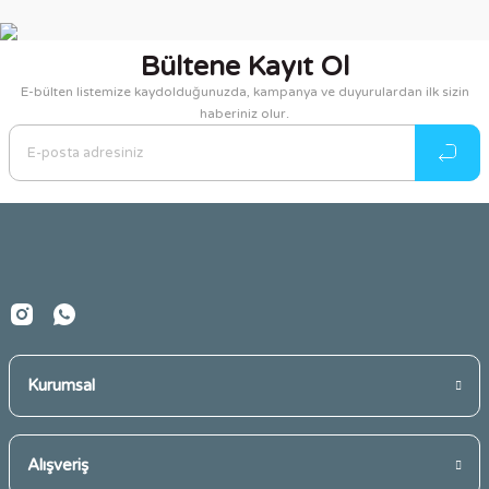
Bu ürünün fiyat bilgisi, resim, ürün açıklamalarında ve diğer
konularda yetersiz gördüğünüz noktaları öneri formunu
kullanarak tarafımıza iletebilirsiniz.
Bültene Kayıt Ol
Görüş ve önerileriniz için teşekkür ederiz.
E-bülten listemize kaydolduğunuzda, kampanya ve duyurulardan ilk sizin
haberiniz olur.
Ürün resmi kalitesiz, bozuk veya görüntülenemiyor.
Ürün açıklamasında eksik bilgiler bulunuyor.
Ürün bilgilerinde hatalar bulunuyor.
Ürün fiyatı diğer sitelerden daha pahalı.
Bu ürüne benzer farklı alternatifler olmalı.
Kurumsal
Gönder
Alışveriş