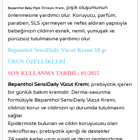
,
pişik oluşumunun
Bepanthol Baby Pişik Önleyici Krem
önlenmesine yardımcı olur. Koruyucu, parfüm,
paraben, SLS içermeyen ve nefes aldıran yapısıyla
bebeğinizin cildinin esnek, nemli, yumuşak ve
pürüzsüz tutulmasına yardımcı olur.
Bepanthol SensiDaily Vücut Kremi 10 gr
ÜRÜN ÖZELLİKLERİ
SON KULLANMA TARİHİ : 01/2025
Bepanthol SensiDaily Vücut Kremi
, prebiyotik içeren
bir günlük bakım kremidir. Derma-savunma
formülüyle Bepanthol SensiDaily Vücut Kremi,
cildinizi korur ve cildinizin iyi durumda tutulmasını
sağlar.
Epidermiste bulunan ve cildin koruyucusu olan
mikroflorayı, prebiyotik içeriği ile destekler.
24 saate kadar uzun süreli ve derin nemlendirme