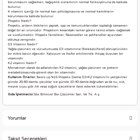
korunmasını sağlarken, bağışıklık sisteminin normal fonksiyonuna da katkıda
bulunur.
K vitamini içeriği ile normal kan pıhtılaşmasına ve normal kemiklerin
korunmasına katkıda bulunur.
Propolis Nedir?
Propolis, arıların bitkilerin yaprak, sap ve tomurcuklarından topladığı tamamen
doğal bir arı ürünüdür. Propolisin kovandaki temel görevi temiz ortamı sağlamak
ve sürdürmektir. Propolis fenolikler, flavonoidler ve polifenoller açısından
oldukça zengindir.
D3 Vitamini Nedir?
Yağda çözünen ve vücudumuzda D3 vitaminine (Kolekalsiferol) dönüştürülen
bir mikro besin öğesidir. Kalsiyum ve fosfor emiliminde ihtiyaç duyulan bir
vitamindir.
K2 vitamini Nedir?
Menakinon olarak da adlandırılan K2 vitamini, yağda çözünen ve protein
metabolizmasında görevli olan bir vitamindir.
Kullanım Önerisi:
Bee'o up %15 Propolis Damla D3+K2 Vitamini’ni yetişkinler
günde 20-80 damla, çocuklar ise günde 10-40 damla doğrudan ya da su, süt,
meyve suyu gibi ılık veya soğuk içeceklere ilave ederek tüketebilirler.
Gıda İşletmecisi:
Sbs Bilimsel Bio Çözümler San. Ve Tic. A.ş.
Yorumlar
Taksit Seçenekleri