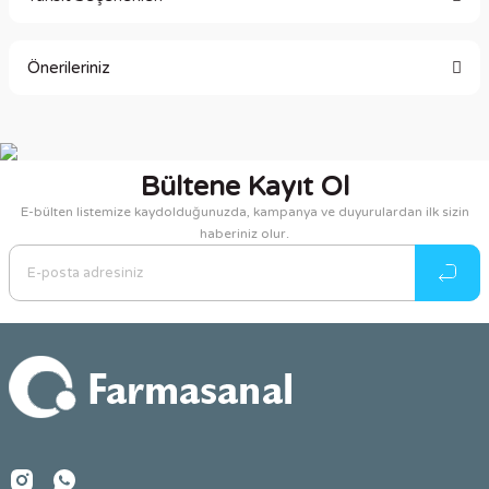
Bu ürüne ilk yorumu siz yapın!
Önerileriniz
Yorum Yaz
Bu ürünün fiyat bilgisi, resim, ürün açıklamalarında ve diğer
konularda yetersiz gördüğünüz noktaları öneri formunu
kullanarak tarafımıza iletebilirsiniz.
Bültene Kayıt Ol
Görüş ve önerileriniz için teşekkür ederiz.
E-bülten listemize kaydolduğunuzda, kampanya ve duyurulardan ilk sizin
haberiniz olur.
Ürün resmi kalitesiz, bozuk veya görüntülenemiyor.
Ürün açıklamasında eksik bilgiler bulunuyor.
Ürün bilgilerinde hatalar bulunuyor.
Ürün fiyatı diğer sitelerden daha pahalı.
Bu ürüne benzer farklı alternatifler olmalı.