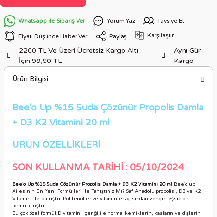
Whatsapp ile Sipariş Ver
Yorum Yaz
Tavsiye Et
Karşılaştır
Fiyatı Düşünce Haber Ver
Paylaş
2200 TL Ve Üzeri Ücretsiz Kargo Altı
Aynı Gün
İçin 99,90 TL
Kargo
Ürün Bilgisi
Bee'o Up %15 Suda Çözünür Propolis Damla
+ D3 K2 Vitamini 20 ml
ÜRÜN ÖZELLİKLERİ
SON KULLANMA TARİHİ : 05/10/2024
Bee'o Up %15 Suda Çözünür Propolis Damla + D3 K2 Vitamini 20 ml
Bee'o up
Ailesinin En Yeni Formülleri ile Tanıştınız Mı? Saf Anadolu propolisi, D3 ve K2
Vitamini ile buluştu. Polifenoller ve vitaminler açısından zengin eşsiz bir
formül oluştu.
Bu çok özel formül;D vitamini içeriği ile normal kemiklerin, kasların ve dişlerin