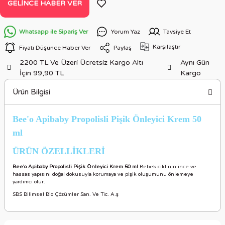
GELINCE HABER VER
Whatsapp ile Sipariş Ver
Yorum Yaz
Tavsiye Et
Karşılaştır
Fiyatı Düşünce Haber Ver
Paylaş
2200 TL Ve Üzeri Ücretsiz Kargo Altı
Aynı Gün
İçin 99,90 TL
Kargo
Ürün Bilgisi
Bee'o Apibaby Propolisli Pişik Önleyici Krem 50
ml
ÜRÜN ÖZELLİKLERİ
Bee'o Apibaby Propolisli Pişik Önleyici Krem 50 ml
Bebek cildinin ince ve
hassas yapısını doğal dokusuyla korumaya ve pişik oluşumunu önlemeye
yardımcı olur.
SBS Bilimsel Bio Çözümler San. Ve Tic. A.ş