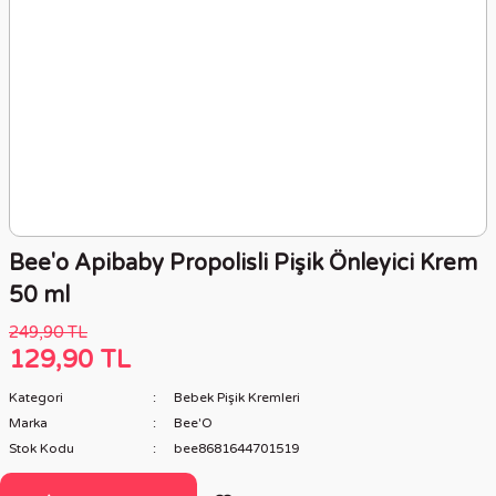
Bee'o Apibaby Propolisli Pişik Önleyici Krem
50 ml
249,90 TL
129,90 TL
Kategori
Bebek Pişik Kremleri
Marka
Bee'O
Stok Kodu
bee8681644701519