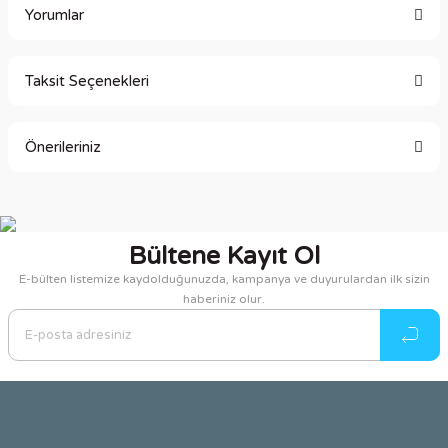
Yorumlar
Taksit Seçenekleri
Bu ürüne ilk yorumu siz yapın!
Önerileriniz
Yorum Yaz
Bu ürünün fiyat bilgisi, resim, ürün açıklamalarında ve diğer
konularda yetersiz gördüğünüz noktaları öneri formunu
kullanarak tarafımıza iletebilirsiniz.
Bültene Kayıt Ol
Görüş ve önerileriniz için teşekkür ederiz.
E-bülten listemize kaydolduğunuzda, kampanya ve duyurulardan ilk sizin
haberiniz olur.
Ürün resmi kalitesiz, bozuk veya görüntülenemiyor.
Ürün açıklamasında eksik bilgiler bulunuyor.
Ürün bilgilerinde hatalar bulunuyor.
Ürün fiyatı diğer sitelerden daha pahalı.
Bu ürüne benzer farklı alternatifler olmalı.