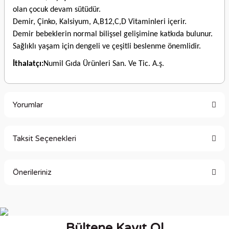
olan çocuk devam sütüdür.
Demir, Çinko, Kalsiyum, A,B12,C,D Vitaminleri içerir.
Demir bebeklerin normal bilişsel gelişimine katkıda bulunur.
Sağlıklı yaşam için dengeli ve çeşitli beslenme önemlidir.
İthalatçı:
Numil Gıda Ürünleri San. Ve Tic. A.ş.
Yorumlar
Taksit Seçenekleri
Bu ürüne ilk yorumu siz yapın!
Önerileriniz
Yorum Yaz
Bu ürünün fiyat bilgisi, resim, ürün açıklamalarında ve diğer
konularda yetersiz gördüğünüz noktaları öneri formunu
kullanarak tarafımıza iletebilirsiniz.
Bültene Kayıt Ol
Görüş ve önerileriniz için teşekkür ederiz.