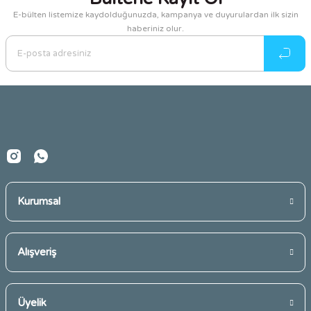
E-bülten listemize kaydolduğunuzda, kampanya ve duyurulardan ilk sizin
haberiniz olur.
Ürün resmi kalitesiz, bozuk veya görüntülenemiyor.
Ürün açıklamasında eksik bilgiler bulunuyor.
Ürün bilgilerinde hatalar bulunuyor.
Ürün fiyatı diğer sitelerden daha pahalı.
Bu ürüne benzer farklı alternatifler olmalı.
Kurumsal
Gönder
Alışveriş
Üyelik