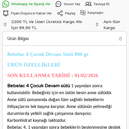
Whatsapp ile Sipariş Ver
Yorum Yaz
Tavsiye Et
Karşılaştır
Fiyatı Düşünce Haber Ver
Paylaş
2200 TL Ve Üzeri Ücretsiz Kargo Altı
Aynı Gün
İçin 99,90 TL
Kargo
Ürün Bilgisi
Bebelac 4 Çocuk Devam Sütü 800 gr
ÜRÜN ÖZELLİKLERİ
SON KULLANMA TARİHİ : 01/02/2026
Bebelac 4 Çocuk Devam sütü
1 yaşından sonra
kullanılabilir. Bebeğiniz için en üstün besin anne sütüdür.
Anne sütü zamanında doğan tüm sağlıklı bebeklerin
ihtiyaçlarını tek başına karşılar. Anne sütünün yetmediği
durumlarda yetkili sağlık çalışanına danışınız.
Karbonhidrat kaynağı laktozdur.
Bebelac 4, 1 yaşından sonra bebeklerin beslenmesine destek