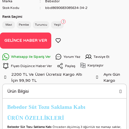
Marka
Bebedor
Stok Kodu
bbd8690683085634-34-2
Renk Seçimi
Mavi
Pembe
Turuncu
Yeşil
GELINCE HABER VER
Whatsapp ile Sipariş Ver
Yorum Yaz
Tavsiye Et
Karşılaştır
Fiyatı Düşünce Haber Ver
Paylaş
2200 TL Ve Üzeri Ücretsiz Kargo Altı
Aynı Gün
İçin 99,90 TL
Kargo
Ürün Bilgisi
Bebedor Süt Tozu Saklama Kabı
ÜRÜN ÖZELLİKLERİ
Bebedor Süt Tozu Saklama Kabı
Önceden ölçülmüş 3 öğünlük toz mamayı saklar,