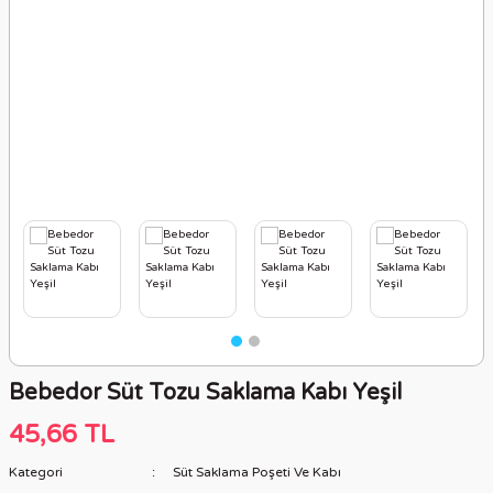
ler
er
leri
rıklık Ürünleri
inareller
nları
cular
ıtı Ürünler (Anti-Aging)
akım
i
e Jelleri Ve Köpükleri
ri Ve Bıçakları
e Peelingleri
 Ürünleri
Bebedor Süt Tozu Saklama Kabı Yeşil
rünler
45,66 TL
Kategori
Süt Saklama Poşeti Ve Kabı