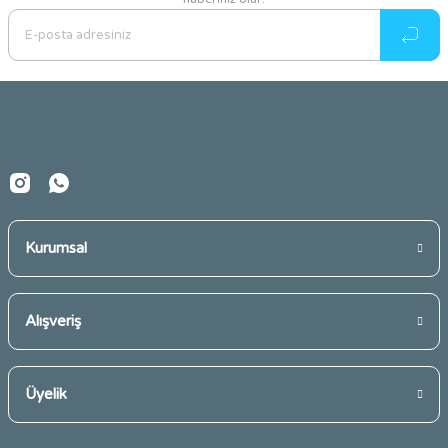
Ürün resmi kalitesiz, bozuk veya görüntülenemiyor.
Ürün açıklamasında eksik bilgiler bulunuyor.
Ürün bilgilerinde hatalar bulunuyor.
Ürün fiyatı diğer sitelerden daha pahalı.
Bu ürüne benzer farklı alternatifler olmalı.
Kurumsal
Gönder
Alışveriş
Üyelik