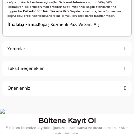
doğru miktarda beslenmeyi sağlar.Gıda maddelerine uygun, BPA/BPS
içermeyen polipropilen malzemeden üretilmiştir.AB sağlık standartlarına
uygundur.
Bebedor Süt Tozu Saklama Kabı
Seyahat sırasında, bebeğin mamasını
doğru ölçülerde hazırlamaya yardımcı olmak için özel olarak tasarlanmıştır.
İthalatçı Firma:
Kopaş Kozmetik Paz. Ve San. A.ş
Yorumlar
Taksit Seçenekleri
Bu ürüne ilk yorumu siz yapın!
Önerileriniz
Yorum Yaz
Bu ürünün fiyat bilgisi, resim, ürün açıklamalarında ve diğer
konularda yetersiz gördüğünüz noktaları öneri formunu
kullanarak tarafımıza iletebilirsiniz.
Bültene Kayıt Ol
Görüş ve önerileriniz için teşekkür ederiz.
E-bülten listemize kaydolduğunuzda, kampanya ve duyurulardan ilk sizin
haberiniz olur.