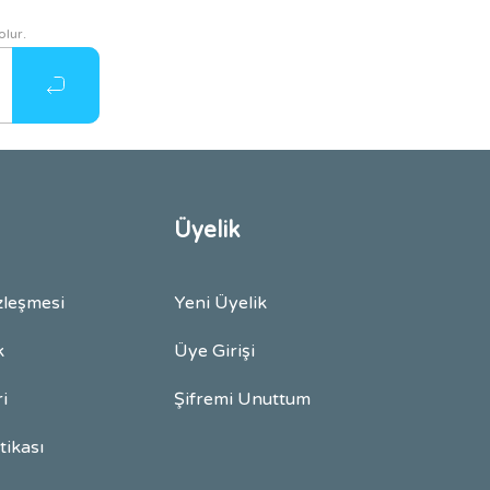
olur.
Üyelik
zleşmesi
Yeni Üyelik
k
Üye Girişi
ri
Şifremi Unuttum
itikası