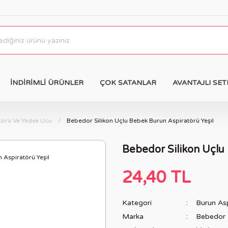
İNDİRİMLİ ÜRÜNLER
ÇOK SATANLAR
AVANTAJLI SET
törü Ve Yedek Ucu
Bebedor Silikon Uçlu Bebek Burun Aspiratörü Yeşil
Bebedor Silikon Uçlu
24,40 TL
Kategori
Burun As
Marka
Bebedor