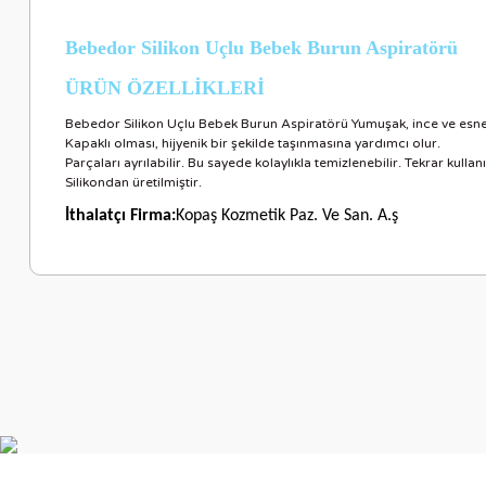
Bebedor Silikon Uçlu Bebek Burun Aspiratörü
ÜRÜN ÖZELLİKLERİ
Bebedor Silikon Uçlu Bebek Burun Aspiratörü Yumuşak, ince ve esn
Kapaklı olması, hijyenik bir şekilde taşınmasına yardımcı olur.
Parçaları ayrılabilir. Bu sayede kolaylıkla temizlenebilir. Tekrar kullanıl
Silikondan üretilmiştir.
İthalatçı Firma:
Kopaş Kozmetik Paz. Ve San. A.ş
Bu ürünün fiyat bilgisi, resim, ürün açıklamalarında ve diğer ko
Görüş ve önerileriniz için teşekkür ederiz.
Ürün resmi kalitesiz, bozuk veya görüntülenemiyor.
Ürün açıklamasında eksik bilgiler bulunuyor.
Ürün bilgilerinde hatalar bulunuyor.