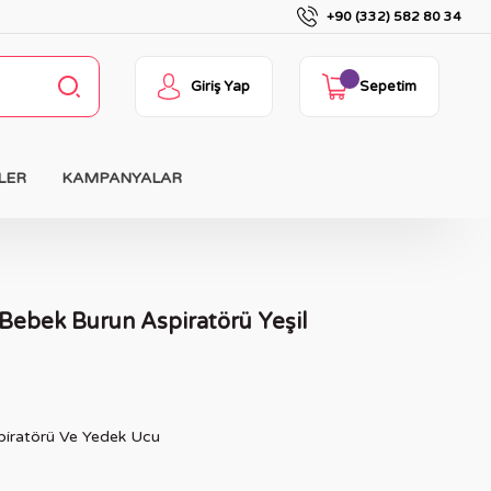
+90 (332) 582 80 34
Giriş Yap
Sepetim
LER
KAMPANYALAR
 Bebek Burun Aspiratörü Yeşil
piratörü Ve Yedek Ucu