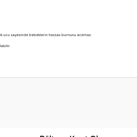
ek ucu sayesinde bebeklerin hassas burnunu acıtmaz.
abilir.
nularda yetersiz gördüğünüz noktaları öneri formunu kullanarak tarafımıza i
Bu ürüne ilk yorumu siz yapın!
Yorum Yaz