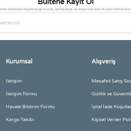
Bültene Kayıt Ol
lten listemize kaydolduğunuzda, kampanya ve duyurulardan ilk sizin haberiniz 
Gönder
Kurumsal
Alışveriş
İletişim
Mesafeli Satış Sö
İletişim Formu
Gizlilik ve Güvenli
Havale Bildirim Formu
İptal İade Koşulla
Kargo Takibi
Kişisel Veriler Pol