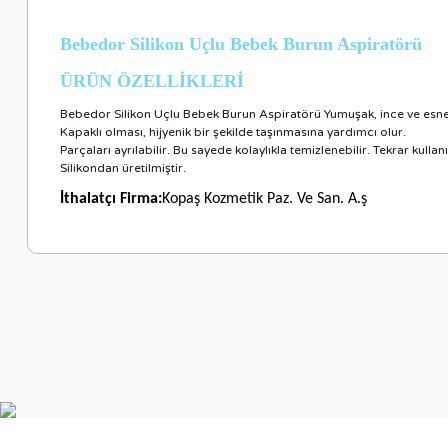
Bebedor Silikon Uçlu Bebek Burun Aspiratörü
ÜRÜN ÖZELLİKLERİ
Bebedor Silikon Uçlu Bebek Burun Aspiratörü Yumuşak, ince ve esn
Kapaklı olması, hijyenik bir şekilde taşınmasına yardımcı olur.
Parçaları ayrılabilir. Bu sayede kolaylıkla temizlenebilir. Tekrar kullanıl
Silikondan üretilmiştir.
İthalatçı Firma:
Kopaş Kozmetik Paz. Ve San. A.ş
Bu ürünün fiyat bilgisi, resim, ürün açıklamalarında ve diğer ko
Görüş ve önerileriniz için teşekkür ederiz.
Ürün resmi kalitesiz, bozuk veya görüntülenemiyor.
Ürün açıklamasında eksik bilgiler bulunuyor.
Ürün bilgilerinde hatalar bulunuyor.