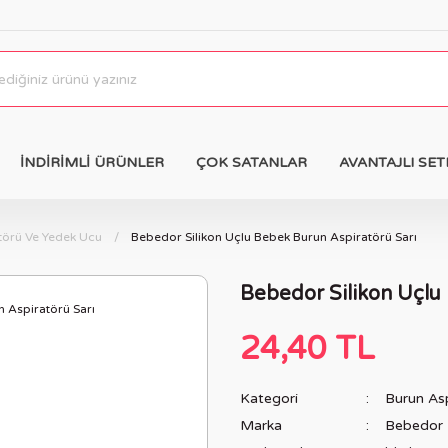
İNDİRİMLİ ÜRÜNLER
ÇOK SATANLAR
AVANTAJLI SET
törü Ve Yedek Ucu
Bebedor Silikon Uçlu Bebek Burun Aspiratörü Sarı
Bebedor Silikon Uçlu
24,40 TL
Kategori
Burun As
Marka
Bebedor