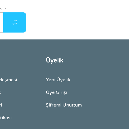
olur.
Üyelik
zleşmesi
Yeni Üyelik
k
Üye Girişi
ri
Şifremi Unuttum
itikası