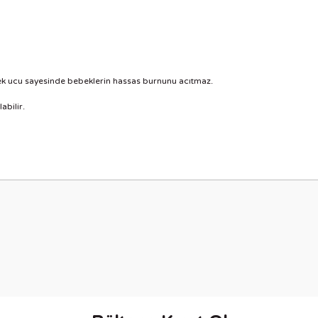
ek ucu sayesinde bebeklerin hassas burnunu acıtmaz.
abilir.
nularda yetersiz gördüğünüz noktaları öneri formunu kullanarak tarafımıza i
Bu ürüne ilk yorumu siz yapın!
Yorum Yaz