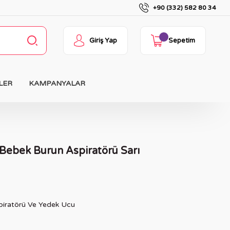
+90 (332) 582 80 34
Giriş Yap
Sepetim
LER
KAMPANYALAR
 Bebek Burun Aspiratörü Sarı
piratörü Ve Yedek Ucu