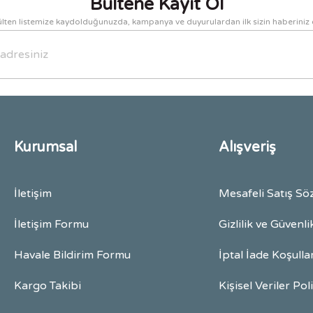
Bültene Kayıt Ol
lten listemize kaydolduğunuzda, kampanya ve duyurulardan ilk sizin haberiniz 
Gönder
Kurumsal
Alışveriş
İletişim
Mesafeli Satış Sö
İletişim Formu
Gizlilik ve Güvenli
Havale Bildirim Formu
İptal İade Koşulla
Kargo Takibi
Kişisel Veriler Pol