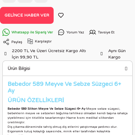
GELINCE HABER VER
Whatsapp ile Sipariş Ver
Yorum Yaz
Tavsiye Et
Karşılaştır
Paylaş
2200 TL Ve Üzeri Ücretsiz Kargo Altı
Aynı Gün
İçin 99,90 TL
Kargo
Ürün Bilgisi
Bebedor 589 Meyve Ve Sebze Süzgeci 6+
Ay
ÜRÜN ÖZELLİKLER
İ
Bebedor 589 Silikon Meyve Ve Sebze Süzgeci
6+ Ay
Meyve sebze süzgeci,
bebeklerin meyve ve sebzeleri boğulma tehlikesi olmadan kendi başına rahatça
yiyebilmesi için titizlikle tasarlanmıştır.Hazne kısmı medikal silikondan
üretilmiştir.
Diş çıkarma döneminde tahriş olmuş diş etlerini yatıştırmaya yardımcı olur.
Ergonomik tutuş kolaylığı sayesinde, minik eller tarafından kolaylıkla