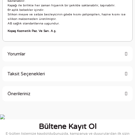
kavranabilir.
Kapağı ile birlikte her zaman hijyenik bir şekilde saklanabilir, taşınabilir.
6+ aylık bebekler içindir.
Silikon meyve ve sebze besleyicinin gövde kısmı polipropilen, hazne kısmı ise
silikon malzemeden üretilmiştir.
AB sağlık standartlarına uygundur.
Kopaş Kozmetik Paz. Ve San. A.ş.
Yorumlar
Taksit Seçenekleri
Bu ürüne ilk yorumu siz yapın!
Önerileriniz
Yorum Yaz
Bu ürünün fiyat bilgisi, resim, ürün açıklamalarında ve diğer
konularda yetersiz gördüğünüz noktaları öneri formunu
kullanarak tarafımıza iletebilirsiniz.
Bültene Kayıt Ol
Görüş ve önerileriniz için teşekkür ederiz.
E-bülten listemize kaydolduğunuzda, kampanya ve duyurulardan ilk sizin