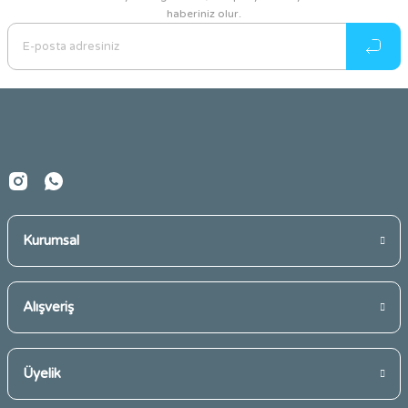
haberiniz olur.
Ürün resmi kalitesiz, bozuk veya görüntülenemiyor.
Ürün açıklamasında eksik bilgiler bulunuyor.
Ürün bilgilerinde hatalar bulunuyor.
Ürün fiyatı diğer sitelerden daha pahalı.
Bu ürüne benzer farklı alternatifler olmalı.
Kurumsal
Gönder
Alışveriş
Üyelik