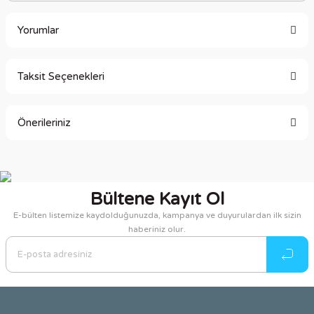
Yorumlar
Taksit Seçenekleri
Bu ürüne ilk yorumu siz yapın!
Önerileriniz
Yorum Yaz
Bu ürünün fiyat bilgisi, resim, ürün açıklamalarında ve diğer
konularda yetersiz gördüğünüz noktaları öneri formunu
kullanarak tarafımıza iletebilirsiniz.
Bültene Kayıt Ol
Görüş ve önerileriniz için teşekkür ederiz.
E-bülten listemize kaydolduğunuzda, kampanya ve duyurulardan ilk sizin
haberiniz olur.
Ürün resmi kalitesiz, bozuk veya görüntülenemiyor.
Ürün açıklamasında eksik bilgiler bulunuyor.
Ürün bilgilerinde hatalar bulunuyor.
Ürün fiyatı diğer sitelerden daha pahalı.
Bu ürüne benzer farklı alternatifler olmalı.