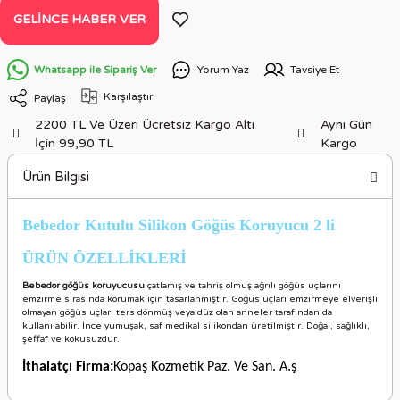
GELINCE HABER VER
Whatsapp ile Sipariş Ver
Yorum Yaz
Tavsiye Et
Karşılaştır
Paylaş
2200 TL Ve Üzeri Ücretsiz Kargo Altı
Aynı Gün
İçin 99,90 TL
Kargo
Ürün Bilgisi
Bebedor Kutulu Silikon Göğüs Koruyucu 2 li
ÜRÜN ÖZELLİKLERİ
Bebedor göğüs koruyucusu
çatlamış ve tahriş olmuş ağrılı göğüs uçlarını
emzirme sırasında korumak için tasarlanmıştır. Göğüs uçları emzirmeye elverişli
olmayan göğüs uçları ters dönmüş veya düz olan anneler tarafından da
kullanılabilir. İnce yumuşak, saf medikal silikondan üretilmiştir. Doğal, sağlıklı,
şeffaf ve kokusuzdur.
İthalatçı Firma:
Kopaş Kozmetik Paz. Ve San. A.ş