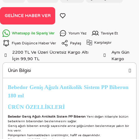
GELINCE HABER VER
Whatsapp ile Sipariş Ver
Yorum Yaz
Tavsiye Et
Karşılaştır
Fiyatı Düşünce Haber Ver
Paylaş
2200 TL Ve Üzeri Ücretsiz Kargo Altı
Aynı Gün
İçin 99,90 TL
Kargo
Ürün Bilgisi
Bebedor Geniş Ağızlı Antikolik Sistem PP Biberon
180 ml
ÜRÜN ÖZELLİKLERİ
Bebedor Geniş Ağızlı Antikolik Sistem PP Biberon
Yeni doğan itibariyle bütün
bebeklerin biberondan beslenmesini sağlar.
Geniş ağızlı biberon emziği sayesinde anne göğsünden beslenmeye yakın bir
his verir.
Polipropilen hammaddeden üretilmiştir, hafif ve dayanıklıdır.