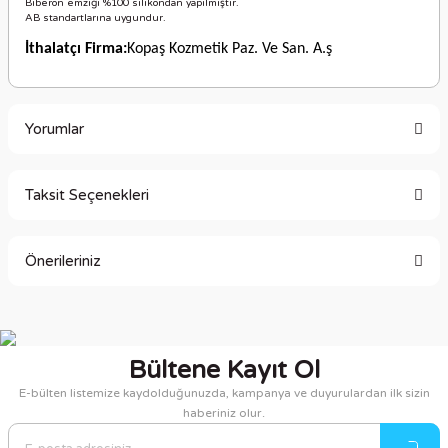
Biberon emziği %100 silikondan yapılmıştır.
AB standartlarına uygundur.
İthalatçı Firma:
Kopaş Kozmetik Paz. Ve San. A.ş
Yorumlar
Taksit Seçenekleri
Bu ürüne ilk yorumu siz yapın!
Önerileriniz
Yorum Yaz
Bu ürünün fiyat bilgisi, resim, ürün açıklamalarında ve diğer
konularda yetersiz gördüğünüz noktaları öneri formunu
kullanarak tarafımıza iletebilirsiniz.
Bültene Kayıt Ol
Görüş ve önerileriniz için teşekkür ederiz.
E-bülten listemize kaydolduğunuzda, kampanya ve duyurulardan ilk sizin
haberiniz olur.
Ürün resmi kalitesiz, bozuk veya görüntülenemiyor.