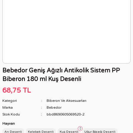
Bebedor Geniş Ağızlı Antikolik Sistem PP
Biberon 180 ml Kuş Desenli
68,75 TL
Kategori
Biberon Ve Aksesuarları
Marka
Bebedor
Stok Kodu
bbd8690605069520-2
Hayvan
Arı Desenli
Kelebek Desenli
Kuş Desenli
Uğur Böceği Desenli