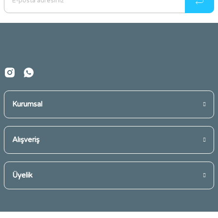
Ürün açıklamasında eksik bilgiler bulunuyor.
Ürün bilgilerinde hatalar bulunuyor.
Ürün fiyatı diğer sitelerden daha pahalı.
Bu ürüne benzer farklı alternatifler olmalı.
Kurumsal
Gönder
Alışveriş
Üyelik