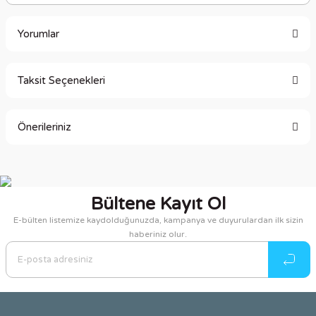
Yorumlar
Taksit Seçenekleri
Bu ürüne ilk yorumu siz yapın!
Önerileriniz
Yorum Yaz
Bu ürünün fiyat bilgisi, resim, ürün açıklamalarında ve diğer
konularda yetersiz gördüğünüz noktaları öneri formunu
kullanarak tarafımıza iletebilirsiniz.
Bültene Kayıt Ol
Görüş ve önerileriniz için teşekkür ederiz.
E-bülten listemize kaydolduğunuzda, kampanya ve duyurulardan ilk sizin
haberiniz olur.
Ürün resmi kalitesiz, bozuk veya görüntülenemiyor.
Ürün açıklamasında eksik bilgiler bulunuyor.
Ürün bilgilerinde hatalar bulunuyor.
Ürün fiyatı diğer sitelerden daha pahalı.