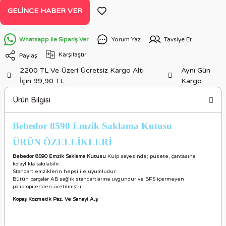
GELINCE HABER VER
Whatsapp ile Sipariş Ver
Yorum Yaz
Tavsiye Et
Karşılaştır
Paylaş
2200 TL Ve Üzeri Ücretsiz Kargo Altı
Aynı Gün
İçin 99,90 TL
Kargo
Ürün Bilgisi
Bebedor 8590 Emzik Saklama Kutusu
ÜRÜN ÖZELLİKLER
İ
Bebedor 8590 Emzik Saklama Kutusu
Kulp sayesinde; pusete, çantasına
kolaylıkla takılabilir.
Standart emziklerin hepsi ile uyumludur.
Bütün parçalar AB sağlık standartlarına uygundur ve BPS içermeyen
polipropilenden üretilmiştir.
Kopaş Kozmetik Paz. Ve Sanayi A.ş