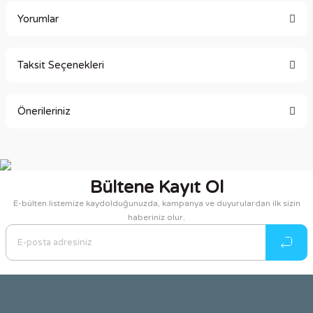
Yorumlar
Taksit Seçenekleri
Bu ürüne ilk yorumu siz yapın!
Önerileriniz
Yorum Yaz
Bu ürünün fiyat bilgisi, resim, ürün açıklamalarında ve diğer
konularda yetersiz gördüğünüz noktaları öneri formunu
kullanarak tarafımıza iletebilirsiniz.
Bültene Kayıt Ol
Görüş ve önerileriniz için teşekkür ederiz.
E-bülten listemize kaydolduğunuzda, kampanya ve duyurulardan ilk sizin
haberiniz olur.
Ürün resmi kalitesiz, bozuk veya görüntülenemiyor.
Ürün açıklamasında eksik bilgiler bulunuyor.
Ürün bilgilerinde hatalar bulunuyor.
Ürün fiyatı diğer sitelerden daha pahalı.
Bu ürüne benzer farklı alternatifler olmalı.