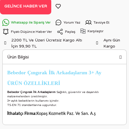
GELINCE HABER VER
Whatsapp ile Sipariş Ver
Yorum Yaz
Tavsiye Et
Karşılaştır
Fiyatı Düşünce Haber Ver
Paylaş
2200 TL Ve Üzeri Ücretsiz Kargo Altı
Aynı Gün
İçin 99,90 TL
Kargo
Ürün Bilgisi
Bebedor Çıngırak İlk Arkadaşlarım 3+ Ay
ÜRÜN ÖZELLİKLERİ
Bebedor Çıngırak İlk Arkadaşlarım
Sağlıklı, güvenilir ve dayanıklı
malzemelerden üretilmiştir.
3+ aylık bebeklerin kullanımı içindir.
TS-EN 71 standartlarına uygundur.
İthalatçı Firma:
Kopaş Kozmetik Paz. Ve San. A.ş