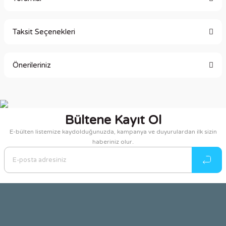
Taksit Seçenekleri
Bu ürüne ilk yorumu siz yapın!
Önerileriniz
Yorum Yaz
Bu ürünün fiyat bilgisi, resim, ürün açıklamalarında ve diğer
konularda yetersiz gördüğünüz noktaları öneri formunu
kullanarak tarafımıza iletebilirsiniz.
Bültene Kayıt Ol
Görüş ve önerileriniz için teşekkür ederiz.
E-bülten listemize kaydolduğunuzda, kampanya ve duyurulardan ilk sizin
haberiniz olur.
Ürün resmi kalitesiz, bozuk veya görüntülenemiyor.
Ürün açıklamasında eksik bilgiler bulunuyor.
Ürün bilgilerinde hatalar bulunuyor.
Ürün fiyatı diğer sitelerden daha pahalı.
Bu ürüne benzer farklı alternatifler olmalı.