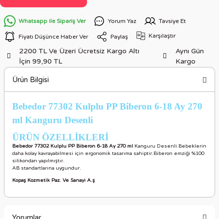
Whatsapp ile Sipariş Ver
Yorum Yaz
Tavsiye Et
Karşılaştır
Fiyatı Düşünce Haber Ver
Paylaş
2200 TL Ve Üzeri Ücretsiz Kargo Altı
Aynı Gün
İçin 99,90 TL
Kargo
Ürün Bilgisi
Bebedor 77302 Kulplu PP Biberon 6-18 Ay 270
ml Kanguru Desenli
ÜRÜN ÖZELLİKLERİ
Bebedor 77302 Kulplu PP Biberon 6-18 Ay 270 ml
Kanguru Desenli Bebeklerin
daha kolay kavrayabilmesi için ergonomik tasarıma sahiptir.Biberon emziği %100
silikondan yapılmıştır.
AB standartlarına uygundur.
Kopaş Kozmetik Paz. Ve Sanayi A.ş
Yorumlar