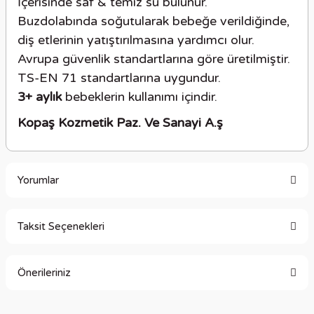
İçerisinde saf & temiz su bulunur.
Buzdolabında soğutularak bebeğe verildiğinde,
diş etlerinin yatıştırılmasına yardımcı olur.
Avrupa güvenlik standartlarına göre üretilmiştir.
TS-EN 71 standartlarına uygundur.
3+ aylık
bebeklerin kullanımı içindir.
Kopaş Kozmetik Paz. Ve Sanayi A.ş
Yorumlar
Taksit Seçenekleri
Bu ürüne ilk yorumu siz yapın!
Önerileriniz
Yorum Yaz
Bu ürünün fiyat bilgisi, resim, ürün açıklamalarında ve diğer