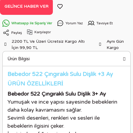
GELINCE HABER VER
Whatsapp ile Sipariş Ver
Yorum Yaz
Tavsiye Et
Karşılaştır
Paylaş
2200 TL Ve Üzeri Ücretsiz Kargo Altı
Aynı Gün
İçin 99,90 TL
Kargo
Ürün Bilgisi
Bebedor 522 Çıngıraklı Sulu Dişlik +3 Ay
ÜRÜN ÖZELLİKLER
İ
Bebedor 522 Çıngıraklı Sulu Dişlik 3+ Ay
Yumuşak ve ince yapısı sayesinde bebeklerin
daha kolay kavramasını sağlar.
Sevimli desenleri, renkleri ve sesleri ile
bebeklerin ilgisini çeker.