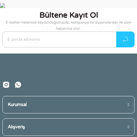
konularda yetersiz gördüğünüz noktaları öneri formunu
kullanarak tarafımıza iletebilirsiniz.
Bültene Kayıt Ol
Görüş ve önerileriniz için teşekkür ederiz.
E-bülten listemize kaydolduğunuzda, kampanya ve duyurulardan ilk sizin
haberiniz olur.
Ürün resmi kalitesiz, bozuk veya görüntülenemiyor.
Ürün açıklamasında eksik bilgiler bulunuyor.
Ürün bilgilerinde hatalar bulunuyor.
Ürün fiyatı diğer sitelerden daha pahalı.
Bu ürüne benzer farklı alternatifler olmalı.
Kurumsal
Gönder
Alışveriş