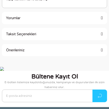
Yorumlar
Taksit Seçenekleri
Bu ürüne ilk yorumu siz yapın!
Önerileriniz
Yorum Yaz
Bu ürünün fiyat bilgisi, resim, ürün açıklamalarında ve diğer
konularda yetersiz gördüğünüz noktaları öneri formunu
kullanarak tarafımıza iletebilirsiniz.
Bültene Kayıt Ol
Görüş ve önerileriniz için teşekkür ederiz.
E-bülten listemize kaydolduğunuzda, kampanya ve duyurulardan ilk sizin
haberiniz olur.
Ürün resmi kalitesiz, bozuk veya görüntülenemiyor.
Ürün açıklamasında eksik bilgiler bulunuyor.
Ürün bilgilerinde hatalar bulunuyor.