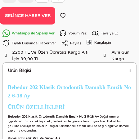
GELINCE HABER VER
Whatsapp ile Sipariş Ver
Yorum Yaz
Tavsiye Et
Karşılaştır
Fiyatı Düşünce Haber Ver
Paylaş
2200 TL Ve Üzeri Ücretsiz Kargo Altı
Aynı Gün
İçin 99,90 TL
Kargo
Ürün Bilgisi
Bebedor 202 Klasik Ortodontik Damaklı Emzik No
2 6-18 Ay
ÜRÜN ÖZELLİKLERİ
Bebedor 202 Klasik Ortodontik Damaklı Emzik No 2 6-18 Ay
Doğal emme
içgüdüsünü destekleyerek, bebeklerde güven hissi uyandırır. Rahat bir
şekilde uykuya dalmalarını sağlar.Ortodontik emzik ucu bebeğin ağız ve damak
yapısına uygundur.
Kopaş Kozmetik Paz. Ve Sanayi A.ş