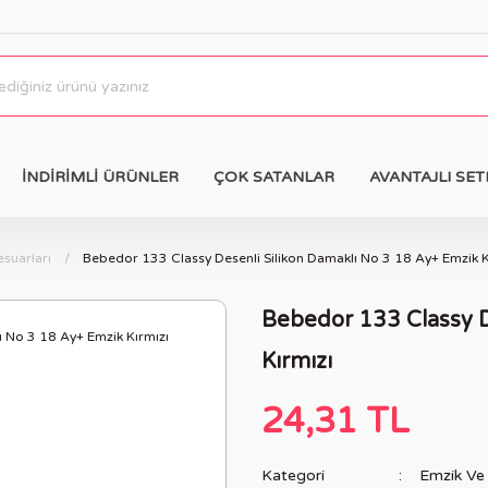
İNDİRİMLİ ÜRÜNLER
ÇOK SATANLAR
AVANTAJLI SET
suarları
Bebedor 133 Classy Desenli Silikon Damaklı No 3 18 Ay+ Emzik K
Bebedor 133 Classy D
Kırmızı
24,31 TL
Kategori
Emzik Ve 