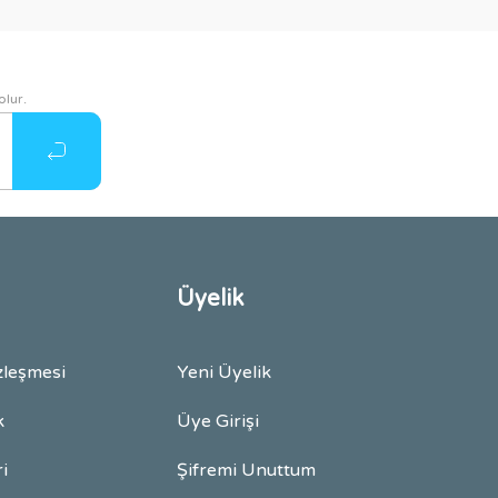
olur.
Üyelik
zleşmesi
Yeni Üyelik
k
Üye Girişi
ri
Şifremi Unuttum