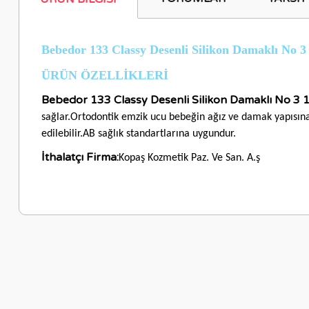
Bebedor 133 Classy Desenli Silikon Damaklı No 
ÜRÜN ÖZELLİKLERİ
Bebedor 133 Classy Desenli Silikon Damaklı No 3 
sağlar.Ortodontik emzik ucu bebeğin ağız ve damak yapısına
edilebilir.AB sağlık standartlarına uygundur.
İthalatçı Firma:
Kopaş Kozmetik Paz. Ve San. A.ş
Bu ürünün fiyat bilgisi, resim, ürün açıklamalarında ve diğer ko
Görüş ve önerileriniz için teşekkür ederiz.
Ürün resmi kalitesiz, bozuk veya görüntülenemiyor.