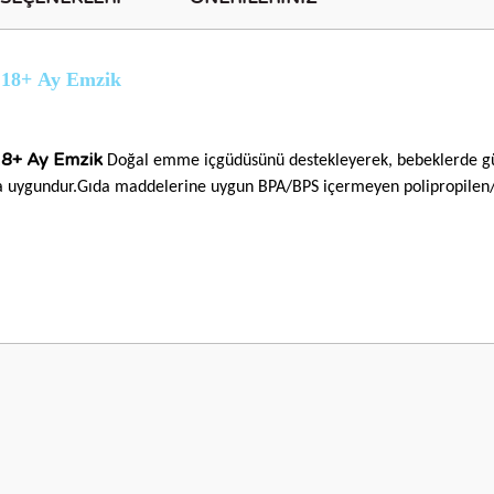
3 18+ Ay Emzik
18+ Ay Emzik
Doğal emme içgüdüsünü destekleyerek, bebeklerde güve
 uygundur.Gıda maddelerine uygun BPA/BPS içermeyen polipropilen/tri
nularda yetersiz gördüğünüz noktaları öneri formunu kullanarak tarafımıza i
Bu ürüne ilk yorumu siz yapın!