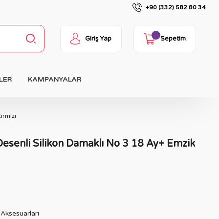
+90 (332) 582 80 34
Giriş Yap
Sepetim
LER
KAMPANYALAR
ırmızı
esenli Silikon Damaklı No 3 18 Ay+ Emzik
Aksesuarları