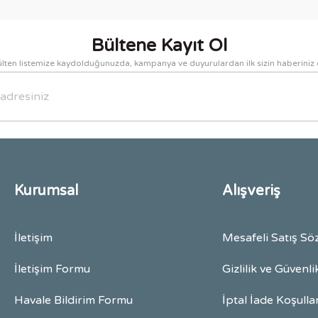
Yorum Yaz
Bültene Kayıt Ol
lten listemize kaydolduğunuzda, kampanya ve duyurulardan ilk sizin haberiniz 
Gönder
Kurumsal
Alışveriş
İletişim
Mesafeli Satış Sö
İletişim Formu
Gizlilik ve Güvenli
Havale Bildirim Formu
İptal İade Koşulla