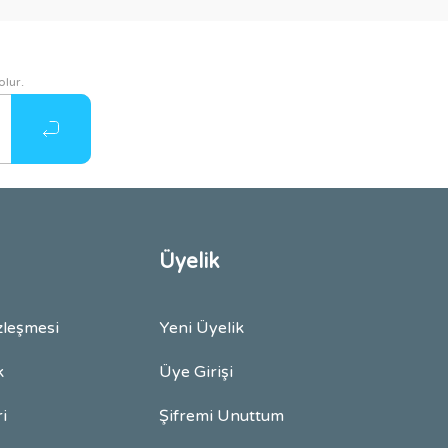
olur.
Üyelik
zleşmesi
Yeni Üyelik
k
Üye Girişi
ri
Şifremi Unuttum