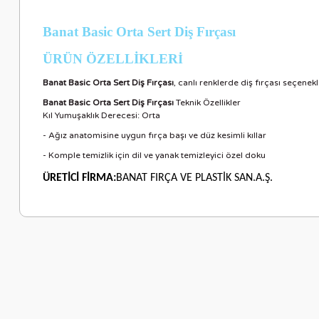
Banat Basic Orta Sert Diş Fırçası
ÜRÜN ÖZELLİKLER
İ
Banat Basic Orta Sert Diş Fırçası
, canlı renklerde diş fırçası seçenekle
Banat Basic Orta Sert Diş Fırçası
Teknik Özellikler
Kıl Yumuşaklık Derecesi: Orta
- Ağız anatomisine uygun fırça başı ve düz kesimli kıllar
- Komple temizlik için dil ve yanak temizleyici özel doku
ÜRETİCİ FİRMA:
BANAT FIRÇA VE PLASTİK SAN.A.Ş.
Bu ürünün fiyat bilgisi, resim, ürün açıklamalarında ve diğer ko
Görüş ve önerileriniz için teşekkür ederiz.
Ürün resmi kalitesiz, bozuk veya görüntülenemiyor.
Ürün açıklamasında eksik bilgiler bulunuyor.