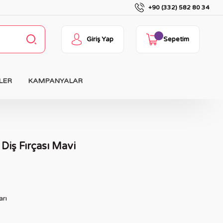
+90 (332) 582 80 34
Giriş Yap
Sepetim
LER
KAMPANYALAR
 Diş Fırçası Mavi
arı