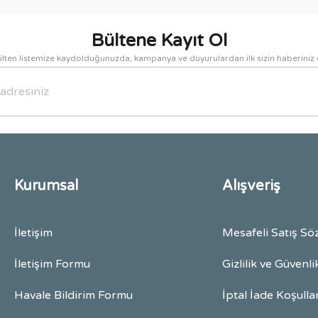
Bültene Kayıt Ol
lten listemize kaydolduğunuzda, kampanya ve duyurulardan ilk sizin haberiniz 
Gönder
Kurumsal
Alışveriş
İletişim
Mesafeli Satış Sö
İletişim Formu
Gizlilik ve Güvenli
Havale Bildirim Formu
İptal İade Koşulla