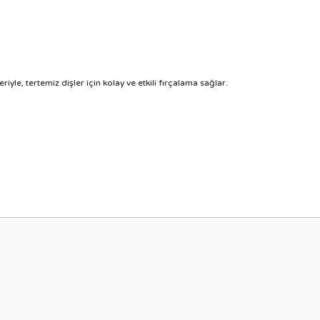
riyle, tertemiz dişler için kolay ve etkili fırçalama sağlar.
nularda yetersiz gördüğünüz noktaları öneri formunu kullanarak tarafımıza i
Bu ürüne ilk yorumu siz yapın!
Yorum Yaz